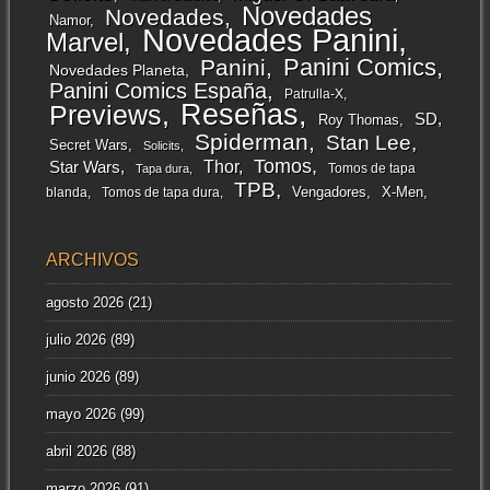
Novedades
Novedades
Namor
Novedades Panini
Marvel
Panini Comics
Panini
Novedades Planeta
Panini Comics España
Patrulla-X
Reseñas
Previews
SD
Roy Thomas
Spiderman
Stan Lee
Secret Wars
Solicits
Tomos
Thor
Star Wars
Tomos de tapa
Tapa dura
TPB
Vengadores
X-Men
blanda
Tomos de tapa dura
ARCHIVOS
agosto 2026
(21)
julio 2026
(89)
junio 2026
(89)
mayo 2026
(99)
abril 2026
(88)
marzo 2026
(91)