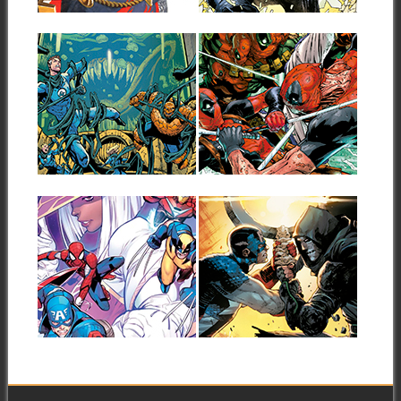
Marvel Comics ha mostrado la
nueva tanda de ilustraciones
creadas por...
MARVEL PREVIEW
MARVEL PREVIEW
QUEEN IN BLACK
WADE WILSON:
#2
DEADPOOL #7
A continuación puedes ver la
A continuación puedes ver la
portada y las primeras
portada y las primeras
páginas del...
páginas del...
Sé el primero en comentar
2 comentarios
▶
▶
MARVEL PREVIEW
MARVEL PREVIEW
MARVEL TÔKON:
CAPTAIN AMERICA
FIRST STRIKE #1
#14
A continuación puedes ver la
A continuación puedes ver la
portada y las primeras
portada y las primeras
páginas del...
páginas del...
Sé el primero en comentar
Sé el primero en comentar
▶
▶