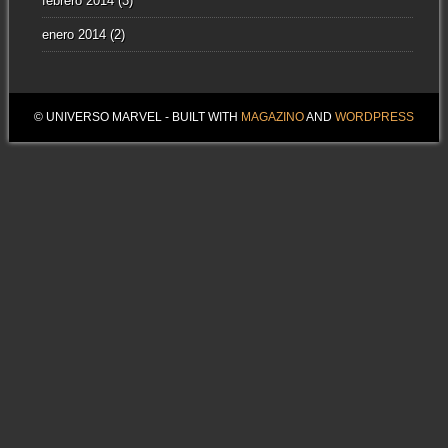
febrero 2014
(3)
enero 2014
(2)
© UNIVERSO MARVEL - BUILT WITH
MAGAZINO
AND
WORDPRESS