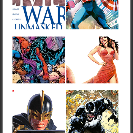
UNMASKED #4
CAPTAIN AMERICA
#1
A continuación puedes ver la
portada y las primeras
A continuación puedes ver la
páginas del...
portada y las primeras
páginas del...
Sé el primero en comentar
Sé el primero en comentar
▶
▶
RESEÑA –
MARVEL PREVIEW
MARVEL SPECIAL:
MARY JANE: FACE
SPIDERMAN ’94
IT, TIGER #1
(2026)
A continuación puedes ver la
portada y las primeras
¡Un arácnido saludo! Seguro
páginas del...
que alguna vez en vuestra
vida habréis...
Sé el primero en comentar
Sé el primero en comentar
▶
▶
NUEVA ENTREGA
MARVEL PREVIEW
DE
QUEEN IN BLACK.
ILUSTRACIONES
VENOM
DE ALEX ROSS
UNCHAINED #1
PARA LAS
A continuación puedes ver la
PORTADAS
portada y las primeras
páginas del...
TIMELESS
2 comentarios
Sé el primero en comentar
▶
▶