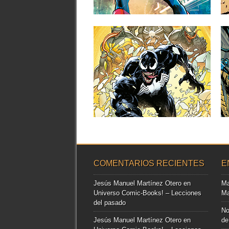
Sé el primero en comentar
▶
MARVEL PREVIEW
QUEEN IN BLACK.
VENOM UNCHAINED #1
A continuación puedes ver la portada y
las primeras páginas del...
Sé el primero en comentar
▶
COMENTARIOS RECIENTES
E
Jesús Manuel Martínez Otero
en
Ma
Universo Comic-Books! – Lecciones
Ma
del pasado
No
Jesús Manuel Martínez Otero
en
de