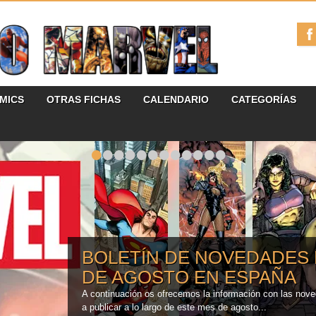
ÓMICS
OTRAS FICHAS
CALENDARIO
CATEGORÍAS
•
•
•
•
•
•
•
•
•
•
•
•
CRONOLOGÍA MARVEL EN
EL AÑO 2005]
Actualización: Actualizado con las últimas novedades y 
2006 en adelante. El objetivo de este espacio es...