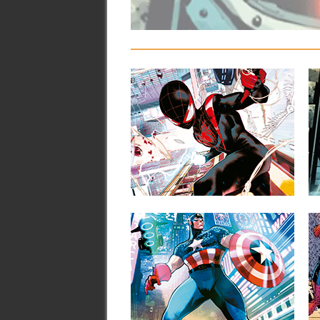
MARVEL PREVIEW MILES
MORALES: SPIDER-MAN
#1
A continuación puedes ver la portada y
las primeras páginas del...
Sé el primero en comentar
▶
MARVEL PREVIEW WHAT
IF…? CAPTAIN AMERICA
#1
A continuación puedes ver la portada y
las primeras páginas del...