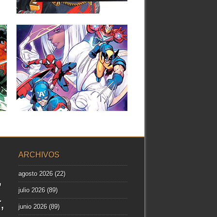
4 comentarios
▶
MARVEL PREVIEW
MARVEL TÔKON: FIRST
STRIKE #1
A continuación puedes ver la portada y
las primeras páginas del...
Sé el primero en comentar
▶
ARCHIVOS
agosto 2026
(22)
julio 2026
(89)
r
junio 2026
(89)