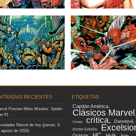
Sé el primero en comentar
Sé el primero en comentar
▶
▶
MARVEL PREVIEW
MARVEL PREVIEW WADE
QUEEN IN BLACK #2
WILSON: DEADPOOL #7
A continuación puedes ver la portada y
A continuación puedes ver la portada y
las primeras páginas del...
las primeras páginas del...
Sé el primero en comentar
2 comentarios
▶
▶
NTRADAS RECIENTES
ETIQUETAS
Capitán América
rvel Preview Miles Morales: Spider-
Clásicos Marvel
n #1
crítica
Daredevil
Conan
vedades Marvel de hoy (jueves, 6
Excelsio
Doctor Extraño
 agosto de 2026)
HC
Grapas
Hulk
Iron