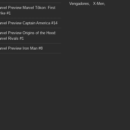
Vengadores
X-Men
rvel Preview Marvel Tôkon: First
rike #1
rvel Preview Captain America #14
rvel Preview Origins of the Hood:
rvel Rivals #1
rvel Preview Iron Man #8