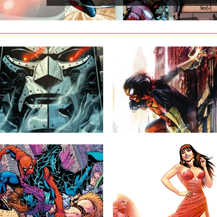
NOVEDADES MARVEL DE
SPIDERWOMAN TENDRÁ
HOY (JUEVES, 6 DE
NUEVA SERIE REGULAR
AGOSTO DE 2026)
A PARTIR DE NOVIEMBR
A continuación tenéis las imágenes y el
Este otoño, la Mujer Araña tendrá una
contenido de las novedades...
nueva oportunidad de convencer...
5 comentarios
5 comentarios
▶
▶
RESEÑA – MARVEL
MARVEL PREVIEW MARY
SPECIAL: SPIDERMAN ’94
JANE: FACE IT, TIGER #1
(2026)
A continuación puedes ver la portada y
las primeras páginas del...
¡Un arácnido saludo! Seguro que alguna
vez en vuestra vida habréis...