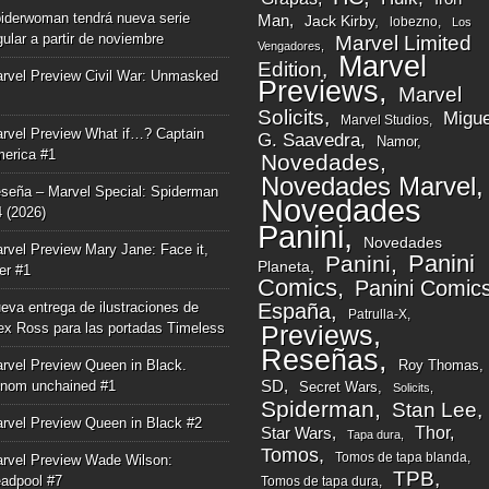
iderwoman tendrá nueva serie
Man
Jack Kirby
lobezno
Los
gular a partir de noviembre
Marvel Limited
Vengadores
Marvel
Edition
rvel Preview Civil War: Unmasked
Previews
Marvel
Solicits
Migue
Marvel Studios
rvel Preview What if…? Captain
G. Saavedra
Namor
erica #1
Novedades
Novedades Marvel
seña – Marvel Special: Spiderman
Novedades
4 (2026)
Panini
Novedades
rvel Preview Mary Jane: Face it,
Panini
Panini
Planeta
ger #1
Comics
Panini Comic
eva entrega de ilustraciones de
España
Patrulla-X
ex Ross para las portadas Timeless
Previews
Reseñas
rvel Preview Queen in Black.
Roy Thomas
nom unchained #1
SD
Secret Wars
Solicits
Spiderman
Stan Lee
rvel Preview Queen in Black #2
Thor
Star Wars
Tapa dura
Tomos
Tomos de tapa blanda
rvel Preview Wade Wilson:
TPB
adpool #7
Tomos de tapa dura