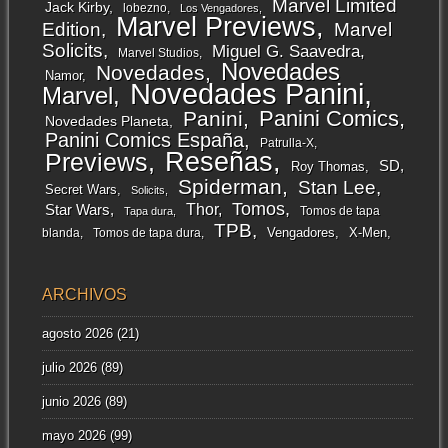
Marvel Limited
Jack Kirby
lobezno
Los Vengadores
Marvel Previews
Edition
Marvel
Solicits
Miguel G. Saavedra
Marvel Studios
Novedades
Novedades
Namor
Novedades Panini
Marvel
Panini Comics
Panini
Novedades Planeta
Panini Comics España
Patrulla-X
Reseñas
Previews
SD
Roy Thomas
Spiderman
Stan Lee
Secret Wars
Solicits
Tomos
Thor
Star Wars
Tomos de tapa
Tapa dura
TPB
Vengadores
X-Men
blanda
Tomos de tapa dura
ARCHIVOS
agosto 2026
(21)
julio 2026
(89)
junio 2026
(89)
mayo 2026
(99)