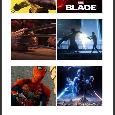
ARKANE LYON
Aunque la presentación tuvo
lugar hace 4 años, es ahora
La semana pasada se
▶
▶
cuando...
anunció el nuevo juego que
están desarrollando...
09.09.21
31.10.17
SPIDER-MAN 2 Y
STAR WARS
LOBEZNO, DOS
BATTLEFRONT II:
NUEVOS JUEGOS
TRAILER DE
DE INSOMNIAC
LANZAMIENTO
PARA PS5
El próximo 17 de noviembre
se pondrá a la venta «Star...
Hoy se han anunciado dos
▶
▶
nuevos juegos de Marvel y
Sony...
13.06.17
10.06.17
E3 2017: «MARVEL
STAR WARS
VS. CAPCOM:
BATTLEFRONT II:
INFINITE» Y
TRAILER OFICIAL
«SPIDER-MAN»
DE LA EA PLAY
2017
Esta madrugada, durante la
feria más importante del
En el momento de escribir
▶
▶
mundo de los...
estas líneas, y desde las
21:00,...