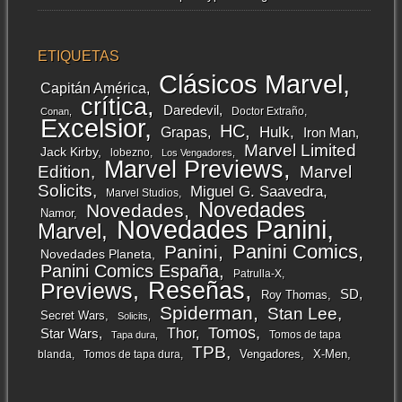
ETIQUETAS
Clásicos Marvel
Capitán América
crítica
Daredevil
Doctor Extraño
Conan
Excelsior
HC
Grapas
Hulk
Iron Man
Marvel Limited
Jack Kirby
lobezno
Los Vengadores
Marvel Previews
Edition
Marvel
Solicits
Miguel G. Saavedra
Marvel Studios
Novedades
Novedades
Namor
Novedades Panini
Marvel
Panini Comics
Panini
Novedades Planeta
Panini Comics España
Patrulla-X
Reseñas
Previews
SD
Roy Thomas
Spiderman
Stan Lee
Secret Wars
Solicits
Tomos
Thor
Star Wars
Tomos de tapa
Tapa dura
TPB
Vengadores
X-Men
blanda
Tomos de tapa dura