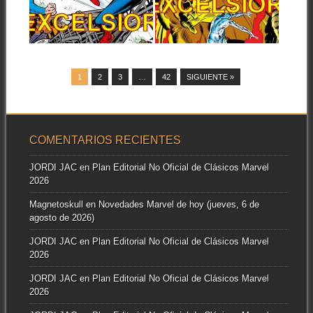
Hola a todos, un lunes más la
Hola a todos, en la
web EXCELSIOR ha
actualización de la web
actualizado...
EXCELSIOR hemos...
▶
▶
1
2
3
…
42
SIGUIENTE »
COMENTARIOS RECIENTES
JORDI JAC
en
Plan Editorial No Oficial de Clásicos Marvel
2026
Magnetoskull
en
Novedades Marvel de hoy (jueves, 6 de
agosto de 2026)
JORDI JAC
en
Plan Editorial No Oficial de Clásicos Marvel
2026
JORDI JAC
en
Plan Editorial No Oficial de Clásicos Marvel
2026