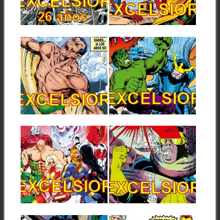
actualización tiene un
web EXCELSIOR ha
significado muy especial
actualizado...
para...
▶
▶
22.06.26
01.06.26
ACTUALIZACIÓN
ACTUALIZACIÓN
WEB EXCELSIOR
WEB EXCELSIOR
(22/06/2026)
(01/06/2026)
Hola a todos, un lunes más la
Hola a todos, un lunes más la
web EXCELSIOR ha
web EXCELSIOR ha
actualizado...
actualizado...
▶
▶
25.05.26
04.05.26
ACTUALIZACIÓN
ACTUALIZACIÓN
WEB EXCELSIOR
WEB EXCELSIOR
(25/05/2026)
(04/05/2026)
Hola a todos, un lunes más la
Hola a todos, un lunes más la
web EXCELSIOR ha
web EXCELSIOR ha
actualizado...
actualizado...
▶
▶