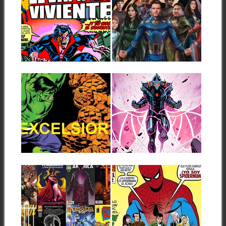
MARVEL
TRAILER TEASER
OMNIBUS.
DE ETERNALS
MORBIUS
Marvel Studios acaba de
CLASSIC:
publicar el primer trailer teaser
de Eternals,...
AVENTURA
DENTRO DEL
▶
▶
TERROR
El 8 de julio de 2021, como
parte de un acuerdo...
24.05.21
23.05.21
EXCELSIOR:
EL NUEVO
ACTUALIZACIÓN
HALCÓN OSCURO
Nº 37 AÑO 20
SE PRESENTA EN
(24/05/2021)
AGOSTO
Este lunes en la actualización
Las novedades de agosto que
de la web EXCELSIOR hemos
ha avanzado Marvel esta
▶
▶
incluido...
semana, y...
23.05.21
21.05.21
ACTUALIZACIÓN
RESEÑAS:
DE FICHAS DE
SPIDERMAN:
CÓMICS
OMNIGOLD 5:
(23/05/2021): ABRIL
«¡POR FIN
2021
DESENMASCARA