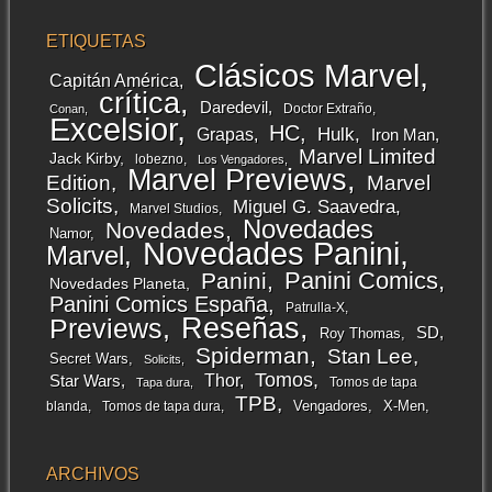
ETIQUETAS
Clásicos Marvel
Capitán América
crítica
Daredevil
Doctor Extraño
Conan
Excelsior
HC
Grapas
Hulk
Iron Man
Marvel Limited
Jack Kirby
lobezno
Los Vengadores
Marvel Previews
Edition
Marvel
Solicits
Miguel G. Saavedra
Marvel Studios
Novedades
Novedades
Namor
Novedades Panini
Marvel
Panini Comics
Panini
Novedades Planeta
Panini Comics España
Patrulla-X
Reseñas
Previews
SD
Roy Thomas
Spiderman
Stan Lee
Secret Wars
Solicits
Tomos
Thor
Star Wars
Tomos de tapa
Tapa dura
TPB
Vengadores
X-Men
blanda
Tomos de tapa dura
ARCHIVOS