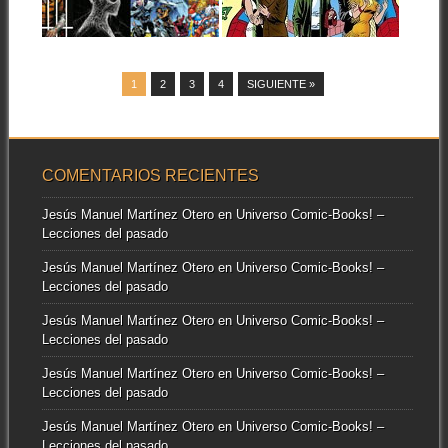
DO!» (1969-1971)
Hola a todos. Sed bienvenidos
▶
▶
una vez más a esta sección...
Quinto tomo recopilatorio de
las aventuras de Spiderman,
tercero de la...
1
2
3
4
SIGUIENTE »
COMENTARIOS RECIENTES
Jesús Manuel Martínez Otero
en
Universo Comic-Books! –
Lecciones del pasado
Jesús Manuel Martínez Otero
en
Universo Comic-Books! –
Lecciones del pasado
Jesús Manuel Martínez Otero
en
Universo Comic-Books! –
Lecciones del pasado
Jesús Manuel Martínez Otero
en
Universo Comic-Books! –
Lecciones del pasado
Jesús Manuel Martínez Otero
en
Universo Comic-Books! –
Lecciones del pasado