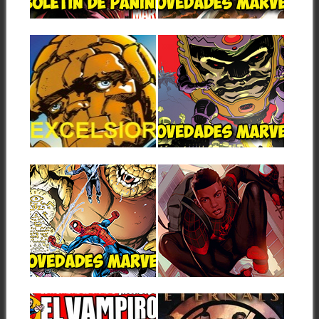
▶
▶
las novedades...
JUNIO
Estas son las novedades de
Marvel que prepara Panini
Comics para...
31.05.21
27.05.21
EXCELSIOR:
NOVEDADES
ACTUALIZACIÓN
MARVEL DE
Nº 38 AÑO 20
PANINI DE
(31/05/2021)
AGOSTO DE 2021 –
LOS TOMOS
Como es habitual al principio
de la semana la web
Estos son los títulos
▶
▶
EXCELSIOR ha...
de Marvel en formato grapa
que aparecerán en el...
27.05.21
26.05.21
NOVEDADES
MARVEL PREPARA
MARVEL DE
EL 10º
PANINI DE
CUMPLEAÑOS DE
AGOSTO DE 2021 –
MILES MORALES
LAS GRAPAS
Este año se cumple una
década desde que se
Estos son los títulos de
▶
▶
presentó a...
Marvel en formato grapa que
aparecerán...
26.05.21
24.05.21