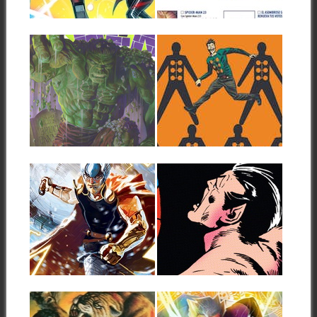
Una de las parejas de héroes
▶
▶
distribuirá...
más antiguas de Marvel, la...
28.02.18
27.02.18
HULK ES
JAMIE MADROX
INMORTAL
ESTÁ MUERTO;
BUENO, MÁS O
El Legado de Marvel alcanza
MENOS
a la colección del gigante
esmeralda....
Su nombre de guerra es el
Hombre Mültiple, un mutante
▶
▶
conocido...
27.02.18
26.02.18
THOR ESTRENA
MARVEL LIMITED
COLECCIÓN CON
EDITION. NAMOR
AARON Y DEL
EL HOMBRE SUB-
MUNDO
MARINO: ¡UN
MUNDO CONTRA
Este junio, el hijo de Odín
MÍ!
recupera su cargo Una vez...
▶
▶
Actualización: Añadido precio
y número de páginas.
26.02.18
22.02.18