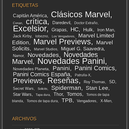
ETIQUETAS
Clásicos Marvel
Capitán América
crítica
Daredevil
Doctor Extraño
Conan
Excelsior
HC
Grapas
Hulk
Iron Man
Marvel Limited
Jack Kirby
lobezno
Los Vengadores
Marvel Previews
Edition
Marvel
Solicits
Miguel G. Saavedra
Marvel Studios
Novedades
Novedades
Namor
Novedades Panini
Marvel
Panini Comics
Panini
Novedades Planeta
Panini Comics España
Patrulla-X
Reseñas
Previews
SD
Roy Thomas
Spiderman
Stan Lee
Secret Wars
Solicits
Tomos
Thor
Star Wars
Tomos de tapa
Tapa dura
TPB
Vengadores
X-Men
blanda
Tomos de tapa dura
ARCHIVOS