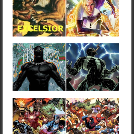
WEB EXCELSIOR:
MERCURIO EN
ACTUALIZACIÓN
MANOS DE
Nº 26 AÑO 17
SALADIN AHMED
(26/02/2018)
El guionista Saladin Ahmed -
autor de la muy recomendable
Un lunes más la web
colección de...
EXCELSIOR ha actualizado
▶
▶
nuevamente sus contenidos.
En...
21.02.18
21.02.18
PANTERA NEGRA
VENENO VUELVE
CONVIERTE
A EMPEZAR
WAKANDA EN UN
Un nuevo equipo creativo
IMPERIO
para Veneno. Una nueva serie
para Veneno....
GALÁCTICO
En mayo se publicará un
▶
▶
nuevo número 1 de Pantera
Negra....
20.02.18
20.02.18
AVENGERS
MARVEL, UN
VOLVERÁ A
NUEVO COMIENZO
COMENZAR EN
Por fin Marvel se ha decidido
MAYO DE LA MANO
a dar el salto. Hoy...
DE JASON AARON