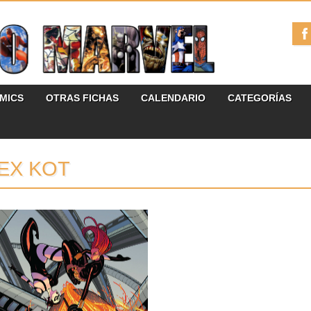
ÓMICS
OTRAS FICHAS
CALENDARIO
CATEGORÍAS
EX KOT
28.07.14
PREVIO: SECRET
AVENGERS #6
Secret Avengers #6Historia de Alex
Kot.Dibujo de Michael
Walsh.Color de Mathew Wilson.Portada
de Tradd Moore.Precio de...