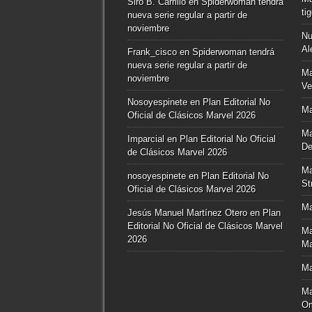
Siro B. Carrillo
en
Spiderwoman tendrá
ti
nueva serie regular a partir de
noviembre
Nu
Al
Frank_cisco
en
Spiderwoman tendrá
nueva serie regular a partir de
Ma
noviembre
Ve
Nosoyespinete
en
Plan Editorial No
Ma
Oficial de Clásicos Marvel 2026
Ma
Imparcial
en
Plan Editorial No Oficial
De
de Clásicos Marvel 2026
Ma
nosoyespinete
en
Plan Editorial No
St
Oficial de Clásicos Marvel 2026
Ma
Jesús Manuel Martínez Otero
en
Plan
Editorial No Oficial de Clásicos Marvel
Ma
2026
Ma
Ma
Ma
O