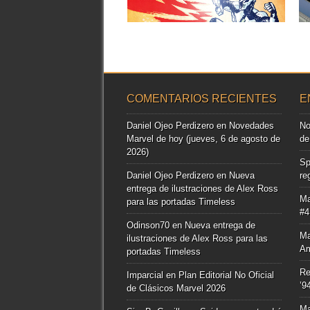
▶
COMENTARIOS RECIENTES
E
Daniel Ojeo Perdizero
en
Novedades
No
Marvel de hoy (jueves, 6 de agosto de
de
2026)
Sp
Daniel Ojeo Perdizero
en
Nueva
re
entrega de ilustraciones de Alex Ross
Ma
para las portadas Timeless
#4
Odinson70
en
Nueva entrega de
Ma
ilustraciones de Alex Ross para las
Am
portadas Timeless
Re
Imparcial
en
Plan Editorial No Oficial
’9
de Clásicos Marvel 2026
Ma