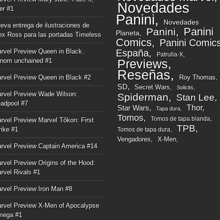
Novedades
ger #1
Panini
Novedades
eva entrega de ilustraciones de
Panini
Panini
Planeta
ex Ross para las portadas Timeless
Comics
Panini Comic
rvel Preview Queen in Black.
España
Patrulla-X
nom unchained #1
Previews
Reseñas
rvel Preview Queen in Black #2
Roy Thomas
SD
Secret Wars
Solicits
rvel Preview Wade Wilson:
Spiderman
Stan Lee
adpool #7
Thor
Star Wars
Tapa dura
Tomos
Tomos de tapa blanda
rvel Preview Marvel Tôkon: First
TPB
rike #1
Tomos de tapa dura
Vengadores
X-Men
rvel Preview Captain America #14
rvel Preview Origins of the Hood:
rvel Rivals #1
rvel Preview Iron Man #8
rvel Preview X-Men of Apocalypse
mega #1