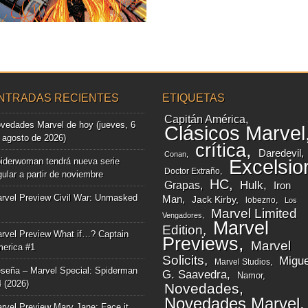
▶
NTRADAS RECIENTES
ETIQUETAS
Capitán América
vedades Marvel de hoy (jueves, 6
Clásicos Marvel
 agosto de 2026)
crítica
Daredevil
Conan
iderwoman tendrá nueva serie
Excelsio
Doctor Extraño
gular a partir de noviembre
HC
Grapas
Hulk
Iron
rvel Preview Civil War: Unmasked
Man
Jack Kirby
lobezno
Los
Marvel Limited
Vengadores
Marvel
Edition
rvel Preview What if…? Captain
Previews
Marvel
erica #1
Solicits
Migue
Marvel Studios
seña – Marvel Special: Spiderman
G. Saavedra
Namor
4 (2026)
Novedades
Novedades Marvel
rvel Preview Mary Jane: Face it,