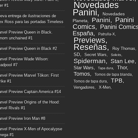
Novedades
ger #1
Panini
Novedades
eva entrega de ilustraciones de
Panini
Panini
Planeta
ex Ross para las portadas Timeless
Comics
Panini Comic
rvel Preview Queen in Black.
España
Patrulla-X
nom unchained #1
Previews
Reseñas
rvel Preview Queen in Black #2
Roy Thomas
SD
Secret Wars
Solicits
rvel Preview Wade Wilson:
Spiderman
Stan Lee
adpool #7
Thor
Star Wars
Tapa dura
Tomos
Tomos de tapa blanda
rvel Preview Marvel Tôkon: First
TPB
rike #1
Tomos de tapa dura
Vengadores
X-Men
rvel Preview Captain America #14
rvel Preview Origins of the Hood:
rvel Rivals #1
rvel Preview Iron Man #8
rvel Preview X-Men of Apocalypse
mega #1