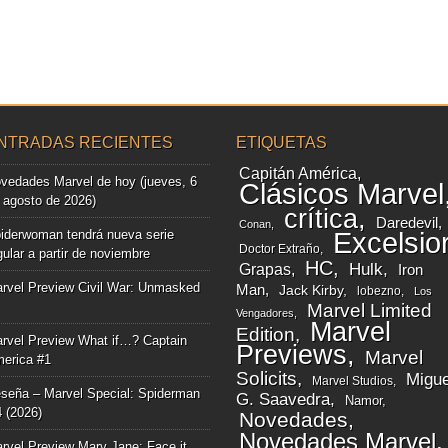
NTRADAS RECIENTES
ETIQUETAS
Capitán América
vedades Marvel de hoy (jueves, 6
Clásicos Marvel
 agosto de 2026)
crítica
Daredevil
Conan
iderwoman tendrá nueva serie
Excelsio
Doctor Extraño
gular a partir de noviembre
HC
Grapas
Hulk
Iron
rvel Preview Civil War: Unmasked
Man
Jack Kirby
lobezno
Los
Marvel Limited
Vengadores
Marvel
Edition
rvel Preview What if…? Captain
Previews
Marvel
erica #1
Solicits
Migue
Marvel Studios
seña – Marvel Special: Spiderman
G. Saavedra
Namor
4 (2026)
Novedades
Novedades Marvel
rvel Preview Mary Jane: Face it,