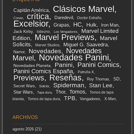
Clásicos Marvel
Capitán América
crítica
Daredevil
Doctor Extraño
Conan
Excelsior
HC
Grapas
Hulk
Iron Man
Marvel Limited
Jack Kirby
lobezno
Los Vengadores
Marvel Previews
Edition
Marvel
Solicits
Miguel G. Saavedra
Marvel Studios
Novedades
Novedades
Namor
Novedades Panini
Marvel
Panini Comics
Panini
Novedades Planeta
Panini Comics España
Patrulla-X
Reseñas
Previews
SD
Roy Thomas
Spiderman
Stan Lee
Secret Wars
Solicits
Tomos
Thor
Star Wars
Tomos de tapa
Tapa dura
TPB
Vengadores
X-Men
blanda
Tomos de tapa dura
ARCHIVOS
agosto 2026
(21)