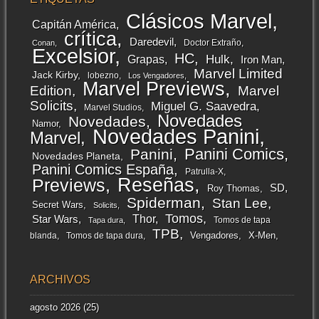
Clásicos Marvel
Capitán América
crítica
Daredevil
Doctor Extraño
Conan
Excelsior
HC
Grapas
Hulk
Iron Man
Marvel Limited
Jack Kirby
lobezno
Los Vengadores
Marvel Previews
Edition
Marvel
Solicits
Miguel G. Saavedra
Marvel Studios
Novedades
Novedades
Namor
Novedades Panini
Marvel
Panini Comics
Panini
Novedades Planeta
Panini Comics España
Patrulla-X
Reseñas
Previews
SD
Roy Thomas
Spiderman
Stan Lee
Secret Wars
Solicits
Tomos
Thor
Star Wars
Tomos de tapa
Tapa dura
TPB
Vengadores
X-Men
blanda
Tomos de tapa dura
ARCHIVOS
agosto 2026
(25)