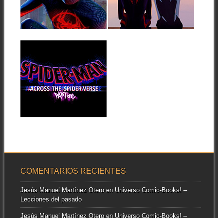
La espera ha finalizado y ya
Sony y Marvel presentaron
tenemos aquí el trailer final...
ayer otro adelanto de la
▶
▶
segunda película...
05.12.21
SPIDER-MAN:
ACROSS THE
UNIVERSE,
PRIMERAS
IMÁGENES DE LA
NUEVA PELÍCULA
▶
ARÁCNIDA
Este frío domingo nos hemos
despertado con la agradable
sorpresa de...
COMENTARIOS RECIENTES
Jesús Manuel Martínez Otero
en
Universo Comic-Books! –
Lecciones del pasado
Jesús Manuel Martínez Otero
en
Universo Comic-Books! –