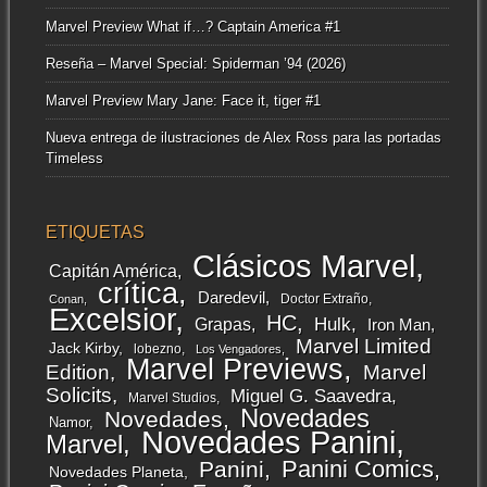
Marvel Preview What if…? Captain America #1
Reseña – Marvel Special: Spiderman ’94 (2026)
Marvel Preview Mary Jane: Face it, tiger #1
Nueva entrega de ilustraciones de Alex Ross para las portadas
Timeless
ETIQUETAS
Clásicos Marvel
Capitán América
crítica
Daredevil
Doctor Extraño
Conan
Excelsior
HC
Grapas
Hulk
Iron Man
Marvel Limited
Jack Kirby
lobezno
Los Vengadores
Marvel Previews
Edition
Marvel
Solicits
Miguel G. Saavedra
Marvel Studios
Novedades
Novedades
Namor
Novedades Panini
Marvel
Panini Comics
Panini
Novedades Planeta