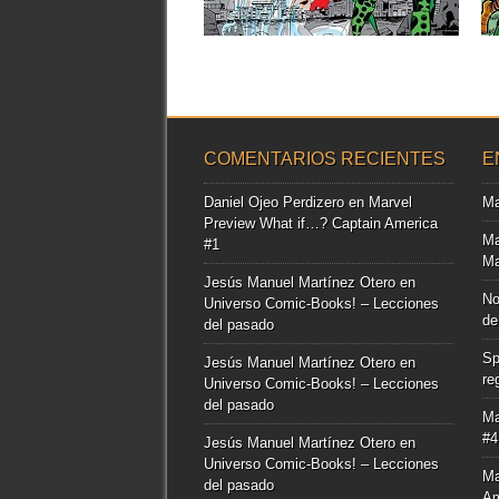
▶
COMENTARIOS RECIENTES
E
Daniel Ojeo Perdizero
en
Marvel
Ma
Preview What if…? Captain America
Ma
#1
Ma
Jesús Manuel Martínez Otero
en
No
Universo Comic-Books! – Lecciones
de
del pasado
Sp
Jesús Manuel Martínez Otero
en
re
Universo Comic-Books! – Lecciones
del pasado
Ma
#4
Jesús Manuel Martínez Otero
en
Universo Comic-Books! – Lecciones
Ma
del pasado
Am