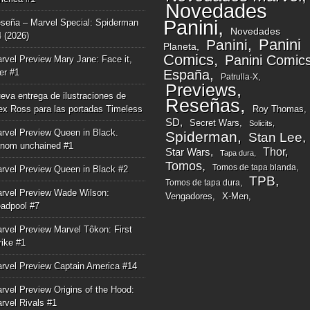
Novedades
Panini
seña – Marvel Special: Spiderman
Novedades
4 (2026)
Panini
Panini
Planeta
Comics
Panini Comic
rvel Preview Mary Jane: Face it,
ger #1
España
Patrulla-X
Previews
eva entrega de ilustraciones de
Reseñas
ex Ross para las portadas Timeless
Roy Thomas
SD
Secret Wars
Solicits
rvel Preview Queen in Black.
Spiderman
Stan Lee
nom unchained #1
Thor
Star Wars
Tapa dura
Tomos
Tomos de tapa blanda
rvel Preview Queen in Black #2
TPB
Tomos de tapa dura
rvel Preview Wade Wilson:
Vengadores
X-Men
adpool #7
rvel Preview Marvel Tôkon: First
rike #1
rvel Preview Captain America #14
rvel Preview Origins of the Hood:
rvel Rivals #1