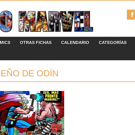
ÓMICS
OTRAS FICHAS
CALENDARIO
CATEGORÍAS
EÑO DE ODÍN
09.11.23
RESEÑAS: BIBLIOTECA
MARVEL 33: THOR 5
(1965)
Aviso de posibles spoilers si nunca has
leído estos cómics. La...