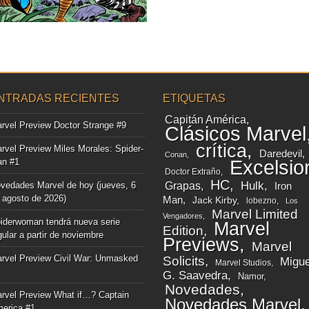
▶
NTRADAS RECIENTES
ETIQUETAS
Capitán América
rvel Preview Doctor Strange #9
Clásicos Marvel
crítica
rvel Preview Miles Morales: Spider-
Daredevil
Conan
n #1
Excelsio
Doctor Extraño
HC
Grapas
Hulk
vedades Marvel de hoy (jueves, 6
Iron
 agosto de 2026)
Man
Jack Kirby
lobezno
Los
Marvel Limited
Vengadores
iderwoman tendrá nueva serie
Marvel
Edition
gular a partir de noviembre
Previews
Marvel
rvel Preview Civil War: Unmasked
Solicits
Migue
Marvel Studios
G. Saavedra
Namor
Novedades
rvel Preview What if…? Captain
Novedades Marvel
erica #1