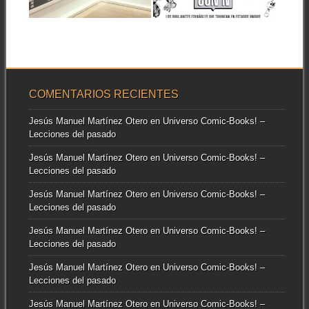
▶
▶
CATÁLOGO DE LA
Superhéroes con Ñ. Los
EXPOSICIÓN
dibujantes españoles que
triunfan en Estados Unidos...
Julián M. Clemente no
necesita presentación en
Universo Marvel, pero esta...
COMENTARIOS RECIENTES
Jesús Manuel Martínez Otero
en
Universo Comic-Books! –
Lecciones del pasado
Jesús Manuel Martínez Otero
en
Universo Comic-Books! –
Lecciones del pasado
Jesús Manuel Martínez Otero
en
Universo Comic-Books! –
Lecciones del pasado
Jesús Manuel Martínez Otero
en
Universo Comic-Books! –
Lecciones del pasado
Jesús Manuel Martínez Otero
en
Universo Comic-Books! –
Lecciones del pasado
Jesús Manuel Martínez Otero
en
Universo Comic-Books! –