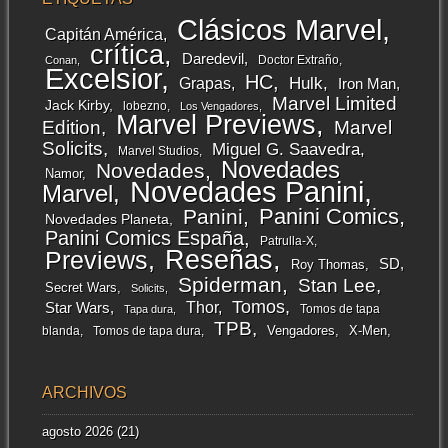
Clásicos Marvel
Capitán América
crítica
Daredevil
Doctor Extraño
Conan
Excelsior
HC
Grapas
Hulk
Iron Man
Marvel Limited
Jack Kirby
lobezno
Los Vengadores
Marvel Previews
Edition
Marvel
Solicits
Miguel G. Saavedra
Marvel Studios
Novedades
Novedades
Namor
Novedades Panini
Marvel
Panini Comics
Panini
Novedades Planeta
Panini Comics España
Patrulla-X
Reseñas
Previews
SD
Roy Thomas
Spiderman
Stan Lee
Secret Wars
Solicits
Tomos
Thor
Star Wars
Tomos de tapa
Tapa dura
TPB
Vengadores
X-Men
blanda
Tomos de tapa dura
ARCHIVOS
agosto 2026
(21)