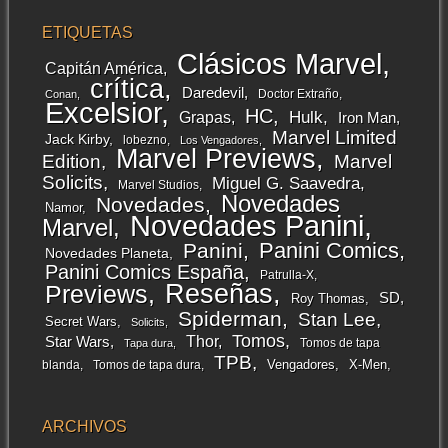
ETIQUETAS
Clásicos Marvel
Capitán América
crítica
Daredevil
Doctor Extraño
Conan
Excelsior
HC
Grapas
Hulk
Iron Man
Marvel Limited
Jack Kirby
lobezno
Los Vengadores
Marvel Previews
Edition
Marvel
Solicits
Miguel G. Saavedra
Marvel Studios
Novedades
Novedades
Namor
Novedades Panini
Marvel
Panini Comics
Panini
Novedades Planeta
Panini Comics España
Patrulla-X
Reseñas
Previews
SD
Roy Thomas
Spiderman
Stan Lee
Secret Wars
Solicits
Tomos
Thor
Star Wars
Tomos de tapa
Tapa dura
TPB
Vengadores
X-Men
blanda
Tomos de tapa dura
ARCHIVOS