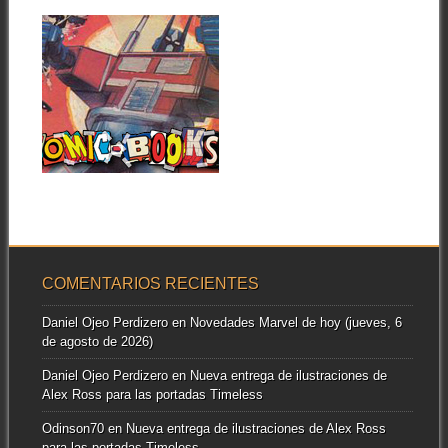
nuevo...
de Rom con la...
23.04.19
UNIVERSO COMIC-
BOOKS! – LA
FORJA DE LOS
TRANSFORMERS
Rebuscando en nuestros
archivos CB!, hemos
▶
descubierto información extra
que arroja...
COMENTARIOS RECIENTES
Daniel Ojeo Perdizero
en
Novedades Marvel de hoy (jueves, 6
de agosto de 2026)
Daniel Ojeo Perdizero
en
Nueva entrega de ilustraciones de
Alex Ross para las portadas Timeless
Odinson70
en
Nueva entrega de ilustraciones de Alex Ross
para las portadas Timeless