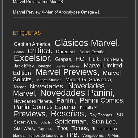
Marvel Preview Iron Man #8
Marvel Preview X-Men of Apocalypse Omega #1
ETIQUETAS
Clásicos Marvel
Capitán América
crítica
Daredevil
Doctor Extraño
Conan
Excelsior
HC
Grapas
Hulk
Iron Man
Marvel Limited
Jack Kirby
lobezno
Los Vengadores
Marvel Previews
Edition
Marvel
Solicits
Miguel G. Saavedra
Marvel Studios
Novedades
Novedades
Namor
Novedades Panini
Marvel
Panini Comics
Panini
Novedades Planeta
Panini Comics España
Patrulla-X
Reseñas
Previews
SD
Roy Thomas
Spiderman
Stan Lee
Secret Wars
Solicits
Tomos
Thor
Star Wars
Tomos de tapa
Tapa dura
TPB
Vengadores
X-Men
blanda
Tomos de tapa dura