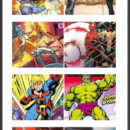
a dos de los superhéroes...
mi anterior reseña de El
Mortal...
▶
▶
30.07.26
29.07.26
RESEÑAS:
RESEÑA: EL
ESTELA
ASOMBROSO
PLATEADA: 100%
SPIDERMAN –
MARVEL HC 1:
ESPIRAL DE
«LIBERTAD» (1982-
MUERTE 1-3 (2026)
1987)
Mientras en USA se preparan
▶
▶
ya para la llegada del
Empezamos con este tomo la
redondísimo...
recopilación de la larga
colección de...
29.07.26
28.07.26
RESEÑAS: LOS
RESEÑAS: HULK:
ETERNOS:
100% MARVEL HC:
COLECCIÓN LOS
JOHN BYRNE
ETERNOS:
(1985-1986)
«¿DICES QUE
Tras la celebrada etapa de Bill
QUIERES UNA
Mantlo, la colección de Hulk...
▶
▶
REVOLUCIÓN?»
(1985-1986)
Tras su regreso a Marvel en