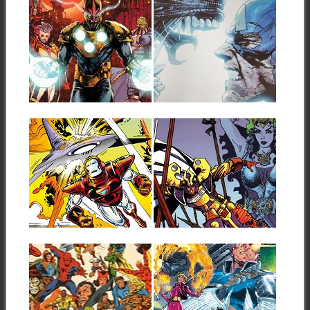
los años setenta, Jack Kirby...
26.07.26
24.07.26
RESEÑA: NOVA
RESEÑA: ALIEN
CENTURIÓN (2026)
VS. CAPITÁN
AMÉRICA (2026)
El cohete humano regresa en
una miniserie de seis números
Los fans de franquicias como
publicada...
Alien o Depredador llevamos
ya un...
▶
▶
23.07.26
22.07.26
RESEÑAS: IRON
RESEÑAS:
MAN: MARVEL
BALDER: «LA
GOLD 11:
ESPADA DE
«COMBATE EN EL
FREY» (1985-1986)
CIELO» (1985-1986)
El turno ahora es para la
miniserie dedicada al bravo
Tras el espectacular clímax
▶
▶
guerrero...
que supuso el número 200 de
la...
22.07.26
21.07.26
ÍNDICES DE
RESEÑA:
RESEÑAS DE
MALDITOS X-
UNIVERSO
FORCE 1 (2026)