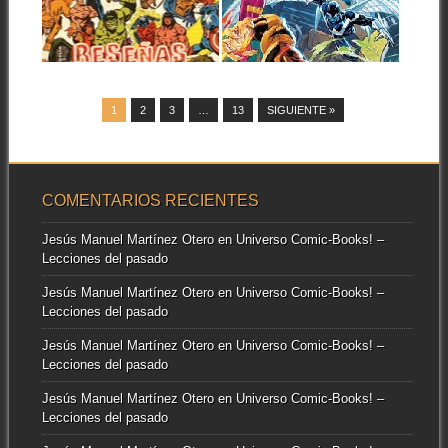
MARVEL
¡Vuelve Cable! ¡Y vuelve X-
Force! ¿Durará más de diez
Esta página tiene la función de
entregas? Solo...
facilitar la búsqueda de
▶
▶
reseñas...
1
2
3
…
13
SIGUIENTE »
COMENTARIOS RECIENTES
Jesús Manuel Martínez Otero
en
Universo Comic-Books! –
Lecciones del pasado
Jesús Manuel Martínez Otero
en
Universo Comic-Books! –
Lecciones del pasado
Jesús Manuel Martínez Otero
en
Universo Comic-Books! –
Lecciones del pasado
Jesús Manuel Martínez Otero
en
Universo Comic-Books! –
Lecciones del pasado