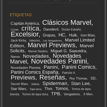
ETIQUETAS
Clásicos Marvel
Capitán América
crítica
Daredevil
Doctor Extraño
Conan
Excelsior
HC
Grapas
Hulk
Iron Man
Marvel Limited
Jack Kirby
lobezno
Los Vengadores
Marvel Previews
Edition
Marvel
Solicits
Miguel G. Saavedra
Marvel Studios
Novedades
Novedades
Namor
Novedades Panini
Marvel
Panini Comics
Panini
Novedades Planeta
Panini Comics España
Patrulla-X
Reseñas
Previews
SD
Roy Thomas
Spiderman
Stan Lee
Secret Wars
Solicits
Tomos
Thor
Star Wars
Tomos de tapa
Tapa dura
TPB
Vengadores
X-Men
blanda
Tomos de tapa dura