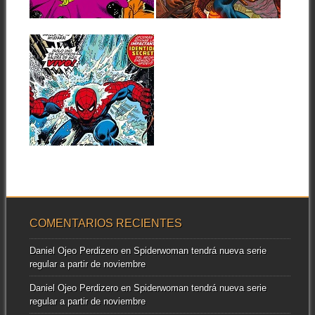
▶
▶
ILUSIONES!»
JR. (1982-1984)
(1980-1982)
Seguimos repasando las
aventuras del personaje
Tras la etapa guionizada por
emblema de Marvel, con el...
Bill Mantlo, recogida en los
14.09.22
dos...
RESEÑAS:
SPIDERMAN:
OMNIGOLD 8:
«ESCARAMUZA
BAJO LAS
CALLES» (1975-
▶
1978)
El anterior tomo recopilatorio
de The Amazing Spider-Man
ponía colofón a...
COMENTARIOS RECIENTES
Daniel Ojeo Perdizero
en
Spiderwoman tendrá nueva serie
regular a partir de noviembre
Daniel Ojeo Perdizero
en
Spiderwoman tendrá nueva serie
regular a partir de noviembre