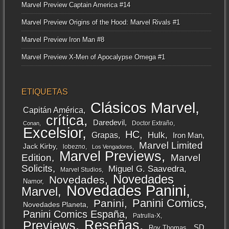
Marvel Preview Captain America #14
Marvel Preview Origins of the Hood: Marvel Rivals #1
Marvel Preview Iron Man #8
Marvel Preview X-Men of Apocalypse Omega #1
ETIQUETAS
Clásicos Marvel
Capitán América
crítica
Daredevil
Doctor Extraño
Conan
Excelsior
HC
Grapas
Hulk
Iron Man
Marvel Limited
Jack Kirby
lobezno
Los Vengadores
Marvel Previews
Edition
Marvel
Solicits
Miguel G. Saavedra
Marvel Studios
Novedades
Novedades
Namor
Novedades Panini
Marvel
Panini Comics
Panini
Novedades Planeta
Panini Comics España
Patrulla-X
Reseñas
Previews
SD
Roy Thomas