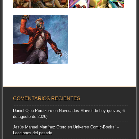
▶
▶
EXCLUSIVOS DE
MARVEL
Como cada edición, la
convención de cómics del
01.05.14
festival gijonés pondrá...
EL LEGENDARIO
STAR-LORD
ESTRENARÁ
SERIE EN JULIO
Star-Lord, el líder de Los
Guardianes de la Galaxia,
▶
estrenará su...
COMENTARIOS RECIENTES
Daniel Ojeo Perdizero
en
Novedades Marvel de hoy (jueves, 6
de agosto de 2026)
Jesús Manuel Martínez Otero
en
Universo Comic-Books! –
Lecciones del pasado