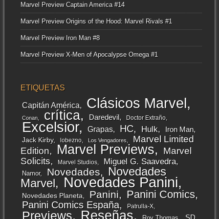
Marvel Preview Captain America #14
Marvel Preview Origins of the Hood: Marvel Rivals #1
Marvel Preview Iron Man #8
Marvel Preview X-Men of Apocalypse Omega #1
ETIQUETAS
Clásicos Marvel
Capitán América
crítica
Daredevil
Doctor Extraño
Conan
Excelsior
HC
Grapas
Hulk
Iron Man
Marvel Limited
Jack Kirby
lobezno
Los Vengadores
Marvel Previews
Edition
Marvel
Solicits
Miguel G. Saavedra
Marvel Studios
Novedades
Novedades
Namor
Novedades Panini
Marvel
Panini Comics
Panini
Novedades Planeta
Panini Comics España
Patrulla-X
Reseñas
Previews
SD
Roy Thomas