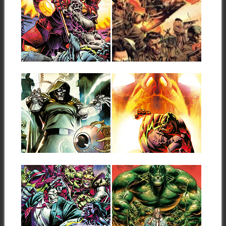
MARVEL PREVIEW
RESEÑA:
INFERNAL HULK
HELLHUNTERS –
#6
CAZADORES
INFERNALES
A continuación puedes ver la
portada y las primeras
Un saludo desde el interior de
páginas del...
una trinchera en la Segunda...
▶
▶
22.03.26
16.03.26
MARVEL
MARVEL
PREVIEWS
PREVIEWS
DUNGEONS OF
INFERNAL HULK
DOOM #3
#5
A continuación puedes ver las
A continuación puedes ver las
primeras páginas del comic-
primeras páginas del comic-
▶
▶
book Dungeons of...
book Infernal Hulk...
21.02.26
08.03.23
MARVEL
LO QUE HULK
PREVIEWS
TEME
INFERNAL HULK
Finaliza una etapa y comienza
#4
otra, es ley de vida en...
A continuación puedes ver las