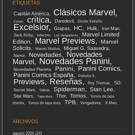
ETIQUETAS
Clásicos Marvel
Capitán América
crítica
Daredevil
Doctor Extraño
Conan
Excelsior
HC
Grapas
Hulk
Iron Man
Marvel Limited
Jack Kirby
lobezno
Los Vengadores
Marvel Previews
Edition
Marvel
Solicits
Miguel G. Saavedra
Marvel Studios
Novedades
Novedades
Namor
Novedades Panini
Marvel
Panini Comics
Panini
Novedades Planeta
Panini Comics España
Patrulla-X
Reseñas
Previews
SD
Roy Thomas
Spiderman
Stan Lee
Secret Wars
Solicits
Tomos
Thor
Star Wars
Tomos de tapa
Tapa dura
TPB
Vengadores
X-Men
blanda
Tomos de tapa dura
ARCHIVOS
agosto 2026
(24)