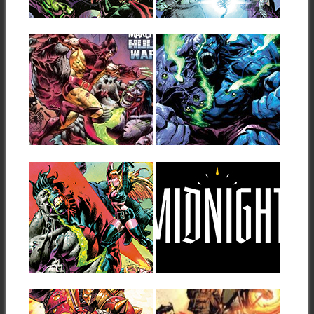
▶
▶
18.06.26
15.06.26
EL INFERNAL
RESEÑA: EL
HULK CONTRA…
INFERNAL HULK 1
(2026)
Cuatro especiales del Infernal
Hulk preparan el terreno para
Aparece una nueva colección
la Guerra...
de Hulk, una nueva etapa
donde, según...
▶
▶
24.05.26
11.05.26
MARVEL PREVIEW
MIDNIGHT, EL
INFERNAL HULK
TERRORÍFICO
#7
NUEVO UNIVERSO
MARVEL
A continuación puedes ver la
portada y las primeras
Midnight será la nueva línea
páginas del...
editorial de Marvel que
▶
▶
veremos en...
21.04.26
10.04.26