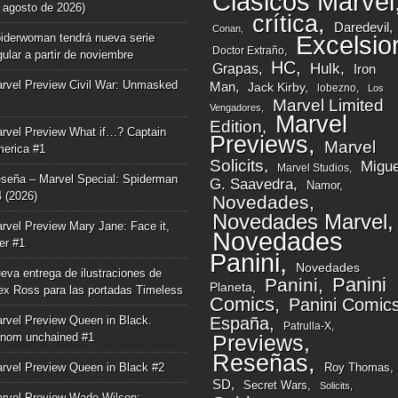
Clásicos Marvel
 agosto de 2026)
crítica
Daredevil
Conan
iderwoman tendrá nueva serie
Excelsio
Doctor Extraño
gular a partir de noviembre
HC
Grapas
Hulk
Iron
rvel Preview Civil War: Unmasked
Man
Jack Kirby
lobezno
Los
Marvel Limited
Vengadores
Marvel
Edition
rvel Preview What if…? Captain
Previews
Marvel
erica #1
Solicits
Migue
Marvel Studios
seña – Marvel Special: Spiderman
G. Saavedra
Namor
4 (2026)
Novedades
Novedades Marvel
rvel Preview Mary Jane: Face it,
Novedades
ger #1
Panini
Novedades
eva entrega de ilustraciones de
Panini
Panini
Planeta
ex Ross para las portadas Timeless
Comics
Panini Comic
rvel Preview Queen in Black.
España
Patrulla-X
nom unchained #1
Previews
Reseñas
rvel Preview Queen in Black #2
Roy Thomas
SD
Secret Wars
Solicits
rvel Preview Wade Wilson: