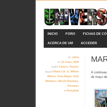
Skip
MAIN MENU
INICIO
FORO
FICHAS DE C
to
content
ACERCA DE UM
ACCEDER
MAR
by
celesj
on
10 mayo, 2026
under
,
Cómics
Previos
tagged
,
Black Cat
G. Willow
A continuac
,
,
Wilson
Gata Negra
Gleb
de mayo de
,
,
Melnikov
Marvel Previews
Previews
∞
Permalink