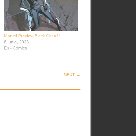
Marvel Preview Black Cat #11
8 junio, 2026
En «Cómics»
NEXT →