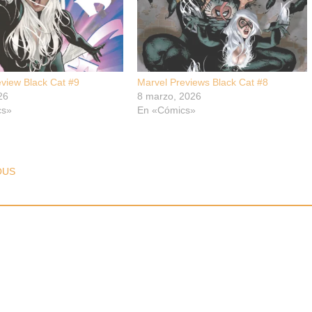
eview Black Cat #9
Marvel Previews Black Cat #8
26
8 marzo, 2026
cs»
En «Cómics»
T NAVIGATION
OUS