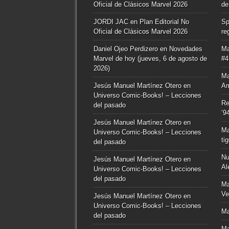
Oficial de Clásicos Marvel 2026
de
JORDI JAC
en
Plan Editorial No
Sp
Oficial de Clásicos Marvel 2026
re
Daniel Ojeo Perdizero
en
Novedades
Ma
Marvel de hoy (jueves, 6 de agosto de
#4
2026)
Ma
Jesús Manuel Martínez Otero
en
Am
Universo Comic-Books! – Lecciones
Re
del pasado
’9
Jesús Manuel Martínez Otero
en
Ma
Universo Comic-Books! – Lecciones
ti
del pasado
Nu
Jesús Manuel Martínez Otero
en
Al
Universo Comic-Books! – Lecciones
del pasado
Ma
Ve
Jesús Manuel Martínez Otero
en
Universo Comic-Books! – Lecciones
Ma
del pasado
Ma