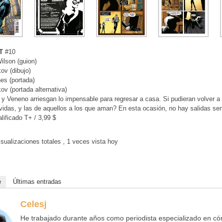
T
#10
ilson (guion)
ov (dibujo)
s (portada)
ov (portada alternativa)
y Veneno arriesgan lo impensable para regresar a casa. Si pudieran volver a
vidas, y las de aquellos a los que aman? En esta ocasión, no hay salidas sen
alificado T+ / 3,99 $
sualizaciones totales
, 1 veces vista hoy
e
Últimas entradas
Celesj
He trabajado durante años como periodista especializado en cóm