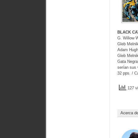
BLACK CA
G. Willow W
Gleb Melnik
Adam Hughe
Gleb Melnik
Gata Negra 
serían sus 
32 pps. / C
127 vi
Acerca d