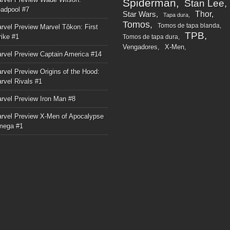
Spiderman
Stan Lee
adpool #7
Thor
Star Wars
Tapa dura
Tomos
Tomos de tapa blanda
rvel Preview Marvel Tôkon: First
TPB
rike #1
Tomos de tapa dura
Vengadores
X-Men
rvel Preview Captain America #14
rvel Preview Origins of the Hood:
rvel Rivals #1
rvel Preview Iron Man #8
rvel Preview X-Men of Apocalypse
mega #1