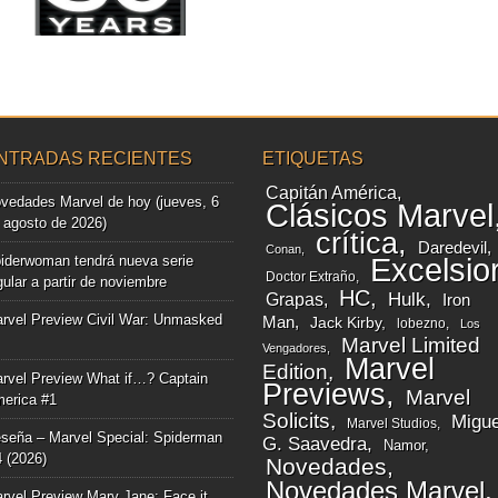
▶
NTRADAS RECIENTES
ETIQUETAS
Capitán América
vedades Marvel de hoy (jueves, 6
Clásicos Marvel
 agosto de 2026)
crítica
Daredevil
Conan
iderwoman tendrá nueva serie
Excelsio
Doctor Extraño
gular a partir de noviembre
HC
Grapas
Hulk
Iron
rvel Preview Civil War: Unmasked
Man
Jack Kirby
lobezno
Los
Marvel Limited
Vengadores
Marvel
Edition
rvel Preview What if…? Captain
Previews
Marvel
erica #1
Solicits
Migue
Marvel Studios
seña – Marvel Special: Spiderman
G. Saavedra
Namor
4 (2026)
Novedades
Novedades Marvel
rvel Preview Mary Jane: Face it,