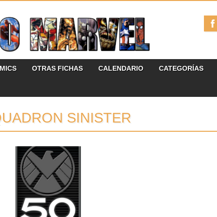
ÓMICS
OTRAS FICHAS
CALENDARIO
CATEGORÍAS
UADRON SINISTER
29.04.15
CELEBRA 50 AÑOS DE
S.H.I.E.L.D. CON MARVEL
COMICS EN 2015
Celebra en 2015 medio siglo de la
Agencia de Inteligencia más importante...