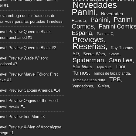
Novedades
ger #1
Panini
Novedades
eva entrega de ilustraciones de
Panini
Panini
Planeta
ex Ross para las portadas Timeless
Comics
Panini Comic
rvel Preview Queen in Black.
España
Patrulla-X
nom unchained #1
Previews
Reseñas
rvel Preview Queen in Black #2
Roy Thomas
SD
Secret Wars
Solicits
rvel Preview Wade Wilson:
Spiderman
Stan Lee
adpool #7
Thor
Star Wars
Tapa dura
Tomos
Tomos de tapa blanda
rvel Preview Marvel Tôkon: First
TPB
rike #1
Tomos de tapa dura
Vengadores
X-Men
rvel Preview Captain America #14
rvel Preview Origins of the Hood:
rvel Rivals #1
rvel Preview Iron Man #8
rvel Preview X-Men of Apocalypse
mega #1