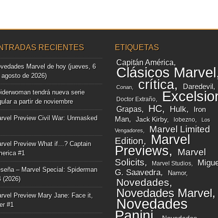
NTRADAS RECIENTES
ETIQUETAS
Capitán América
vedades Marvel de hoy (jueves, 6
Clásicos Marvel
 agosto de 2026)
crítica
Daredevil
Conan
iderwoman tendrá nueva serie
Excelsio
Doctor Extraño
gular a partir de noviembre
HC
Grapas
Hulk
Iron
rvel Preview Civil War: Unmasked
Man
Jack Kirby
lobezno
Los
Marvel Limited
Vengadores
Marvel
Edition
rvel Preview What if…? Captain
Previews
Marvel
erica #1
Solicits
Migue
Marvel Studios
seña – Marvel Special: Spiderman
G. Saavedra
Namor
4 (2026)
Novedades
Novedades Marvel
rvel Preview Mary Jane: Face it,
Novedades
ger #1
Panini
Novedades