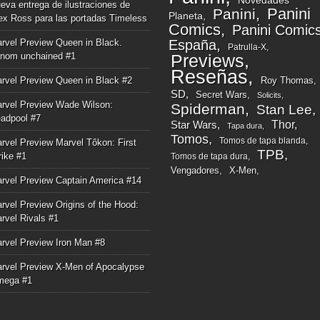
eva entrega de ilustraciones de
Panini
Panini
Planeta
ex Ross para las portadas Timeless
Comics
Panini Comic
rvel Preview Queen in Black.
España
Patrulla-X
nom unchained #1
Previews
Reseñas
rvel Preview Queen in Black #2
Roy Thomas
SD
Secret Wars
Solicits
rvel Preview Wade Wilson:
Spiderman
Stan Lee
adpool #7
Thor
Star Wars
Tapa dura
Tomos
Tomos de tapa blanda
rvel Preview Marvel Tôkon: First
TPB
rike #1
Tomos de tapa dura
Vengadores
X-Men
rvel Preview Captain America #14
rvel Preview Origins of the Hood:
rvel Rivals #1
rvel Preview Iron Man #8
rvel Preview X-Men of Apocalypse
mega #1