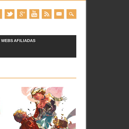
WEBS AFILIADAS
26.02.15
LOS AMORÍOS
ESTELARES DE KITTY Y
PETER DURANTE
SECRET WARS
Una de las parejas más peculiares que
nos ha presentado Marvel...