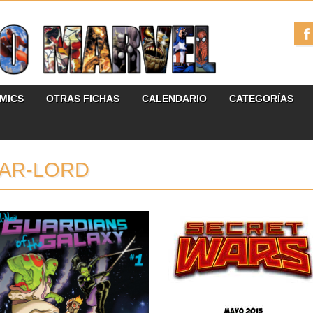
ÓMICS
OTRAS FICHAS
CALENDARIO
CATEGORÍAS
AR-LORD
13.01.17
31.03.15
¡COMIENZA UNA NUEVA
SECRET WARS: EL
ERA PARA GUARDIANS
TIEMPO SE ACABA
OF THE GALAXY!
En esta entrada vamos a ir recopilando
todas aquellas novedades editoriales...
Marvel ha anunciado un nuevo comienzo
en la serie Guardians of...