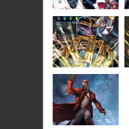
▶
21.10.14
EL GUANTELETE DEL
INFINITO DEL 2015
Entre los tesas de Marvel echábamos en
falta algo, y no...
▶
01.05.14
EL LEGENDARIO STAR-
LORD ESTRENARÁ
SERIE EN JULIO
Star-Lord, el líder de Los Guardianes de
la Galaxia, estrenará su...
▶