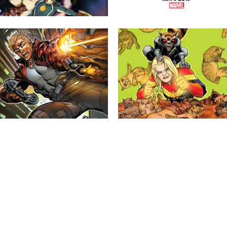
▶
▶
05.08.14
14.07.14
PREVIO: THE
MARVEL SOLICITS
LEGENDARY STAR-LORD
OCTUBRE 2014: SERIES
#2
CÓSMICAS
The Legendary Star-Lord #2 Guión de
Marvel Comivs ha comenzado a distribui
Sam Humphries. Dibujo de Paco
la información de las series...
Medina....
▶
▶