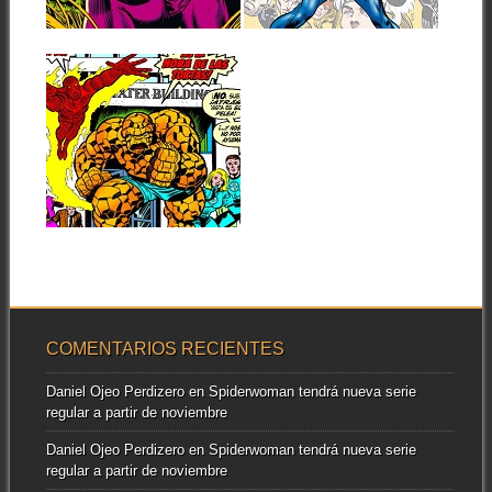
▶
▶
1979)
Tras el tomo que recopila la
etapa de Jack Kirby como...
14.11.22
RESEÑAS: LOS
CUATRO
FANTÁSTICOS:
OMNIGOLD 9:
«CUANDO LOS
TITANES
▶
CHOCAN» (1976-
1979)
De nuevo, estamos ante un
nuevo volumen de la
colección inaugural...
COMENTARIOS RECIENTES
Daniel Ojeo Perdizero
en
Spiderwoman tendrá nueva serie
regular a partir de noviembre
Daniel Ojeo Perdizero
en
Spiderwoman tendrá nueva serie
regular a partir de noviembre