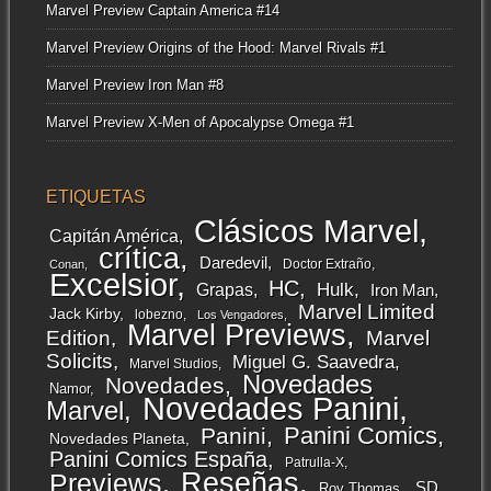
Marvel Preview Captain America #14
Marvel Preview Origins of the Hood: Marvel Rivals #1
Marvel Preview Iron Man #8
Marvel Preview X-Men of Apocalypse Omega #1
ETIQUETAS
Clásicos Marvel
Capitán América
crítica
Daredevil
Doctor Extraño
Conan
Excelsior
HC
Grapas
Hulk
Iron Man
Marvel Limited
Jack Kirby
lobezno
Los Vengadores
Marvel Previews
Edition
Marvel
Solicits
Miguel G. Saavedra
Marvel Studios
Novedades
Novedades
Namor
Novedades Panini
Marvel
Panini Comics
Panini
Novedades Planeta
Panini Comics España
Patrulla-X
Reseñas
Previews
SD
Roy Thomas