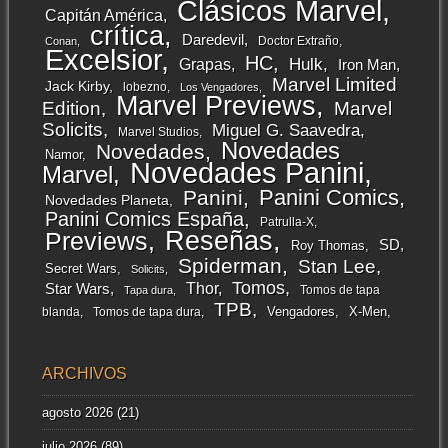
Clásicos Marvel
Capitán América
crítica
Daredevil
Doctor Extraño
Conan
Excelsior
HC
Grapas
Hulk
Iron Man
Marvel Limited
Jack Kirby
lobezno
Los Vengadores
Marvel Previews
Edition
Marvel
Solicits
Miguel G. Saavedra
Marvel Studios
Novedades
Novedades
Namor
Novedades Panini
Marvel
Panini Comics
Panini
Novedades Planeta
Panini Comics España
Patrulla-X
Reseñas
Previews
SD
Roy Thomas
Spiderman
Stan Lee
Secret Wars
Solicits
Tomos
Thor
Star Wars
Tomos de tapa
Tapa dura
TPB
Vengadores
X-Men
blanda
Tomos de tapa dura
ARCHIVOS
agosto 2026
(21)
julio 2026
(89)