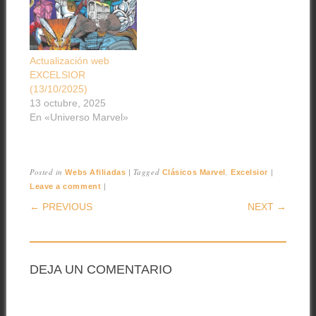
Actualización web
EXCELSIOR
(13/10/2025)
13 octubre, 2025
En «Universo Marvel»
Posted in
|
Tagged
,
|
Webs Afiliadas
Clásicos Marvel
Excelsior
|
Leave a comment
POST NAVIGATION
← PREVIOUS
NEXT →
DEJA UN COMENTARIO