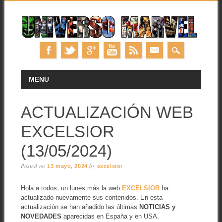
Skip
MAIN MENU
MENU
to
content
ACTUALIZACIÓN WEB
EXCELSIOR
(13/05/2024)
Posted on
by
13 mayo, 2024
excelsior
Hola a todos, un lunes más la web
EXCELSIOR
ha
actualizado nuevamente sus contenidos. En esta
actualización se han añadido las últimas
NOTICIAS y
NOVEDADES
aparecidas en España y en USA.