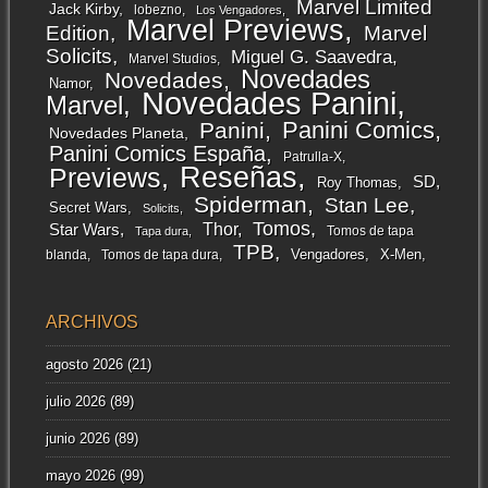
Marvel Limited
Jack Kirby
lobezno
Los Vengadores
Marvel Previews
Edition
Marvel
Solicits
Miguel G. Saavedra
Marvel Studios
Novedades
Novedades
Namor
Novedades Panini
Marvel
Panini Comics
Panini
Novedades Planeta
Panini Comics España
Patrulla-X
Reseñas
Previews
SD
Roy Thomas
Spiderman
Stan Lee
Secret Wars
Solicits
Tomos
Thor
Star Wars
Tomos de tapa
Tapa dura
TPB
Vengadores
X-Men
blanda
Tomos de tapa dura
ARCHIVOS
agosto 2026
(21)
julio 2026
(89)
junio 2026
(89)
mayo 2026
(99)