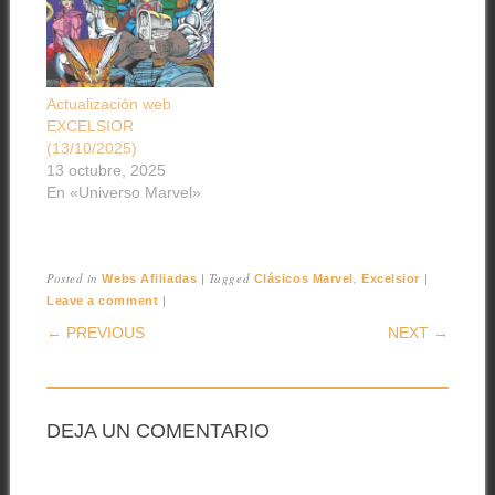
Actualización web
EXCELSIOR
(13/10/2025)
13 octubre, 2025
En «Universo Marvel»
Posted in
|
Tagged
,
|
Webs Afiliadas
Clásicos Marvel
Excelsior
|
Leave a comment
POST NAVIGATION
← PREVIOUS
NEXT →
DEJA UN COMENTARIO