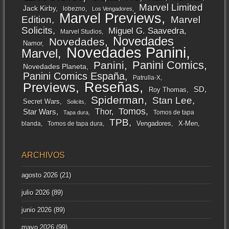
Marvel Limited
Jack Kirby
lobezno
Los Vengadores
Marvel Previews
Edition
Marvel
Solicits
Miguel G. Saavedra
Marvel Studios
Novedades
Novedades
Namor
Novedades Panini
Marvel
Panini Comics
Panini
Novedades Planeta
Panini Comics España
Patrulla-X
Reseñas
Previews
SD
Roy Thomas
Spiderman
Stan Lee
Secret Wars
Solicits
Tomos
Thor
Star Wars
Tomos de tapa
Tapa dura
TPB
Vengadores
X-Men
blanda
Tomos de tapa dura
ARCHIVOS
agosto 2026
(21)
julio 2026
(89)
junio 2026
(89)
mayo 2026
(99)