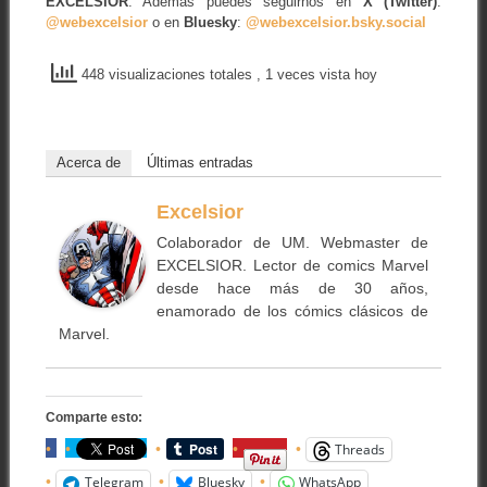
EXCELSIOR
. Además puedes seguirnos en
X (Twitter)
:
@webexcelsior
o en
Bluesky
:
@webexcelsior.bsky.social
448 visualizaciones totales
, 1 veces vista hoy
Acerca de
Últimas entradas
Excelsior
Colaborador de UM. Webmaster de
EXCELSIOR. Lector de comics Marvel
desde hace más de 30 años,
enamorado de los cómics clásicos de
Marvel.
Comparte esto:
Threads
Telegram
Bluesky
WhatsApp