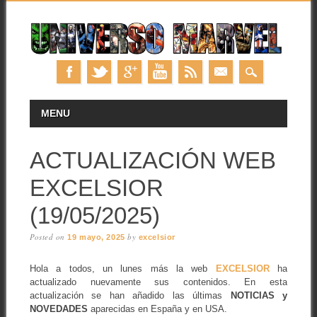
Skip
MAIN MENU
MENU
to
content
ACTUALIZACIÓN WEB
EXCELSIOR
(19/05/2025)
Posted on
by
19 mayo, 2025
excelsior
Hola a todos, un lunes más la web
EXCELSIOR
ha
actualizado nuevamente sus contenidos. En esta
actualización se han añadido las últimas
NOTICIAS y
NOVEDADES
aparecidas en España y en USA.