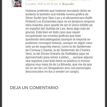
2 octubre, 2025 at 10:52 pm
•
Responder
Hubiese preferido que hubiese rescatado (todo se
andará) la también acá inédita novela gráfica de
Silver Surfer (por Stan Lee y el afroamericano Keith
Pollard) Los Esclavistas (que no es tampoco ninguna
obra maestra, pero aparte de ser lo único inédito ya
en español del Surfista de Lee, tiene algo más de
gracia). Está bien en todo caso que vayan
recuperando las novelas gráficas que iban
quedando descatalogadas (aunque la mayoría se
pudiesen conseguir todavía, aunque en algún caso
solo ya de segunda mano), como la de Spiderman
de Conway y Saviuk, la de Spiderman de Charles
Vess, la del Doctor Extraño de DeMatteis (que he
aprovechado para volver a pillar),… aunque alguna
sea regulera (casi todo tiene su público) e incluso
alguna muy mala (la de La Bóveda, que me da que
de no ser de Los Vengadores sino con personajes
desconocidos no iba a vender un carajo).
DEJA UN COMENTARIO