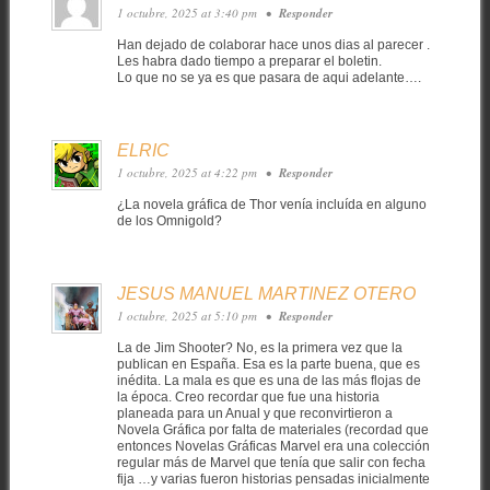
1 octubre, 2025 at 3:40 pm
•
Responder
Han dejado de colaborar hace unos dias al parecer .
Les habra dado tiempo a preparar el boletin.
Lo que no se ya es que pasara de aqui adelante….
ELRIC
1 octubre, 2025 at 4:22 pm
•
Responder
¿La novela gráfica de Thor venía incluída en alguno
de los Omnigold?
JESUS MANUEL MARTINEZ OTERO
1 octubre, 2025 at 5:10 pm
•
Responder
La de Jim Shooter? No, es la primera vez que la
publican en España. Esa es la parte buena, que es
inédita. La mala es que es una de las más flojas de
la época. Creo recordar que fue una historia
planeada para un Anual y que reconvirtieron a
Novela Gráfica por falta de materiales (recordad que
entonces Novelas Gráficas Marvel era una colección
regular más de Marvel que tenía que salir con fecha
fija …y varias fueron historias pensadas inicialmente