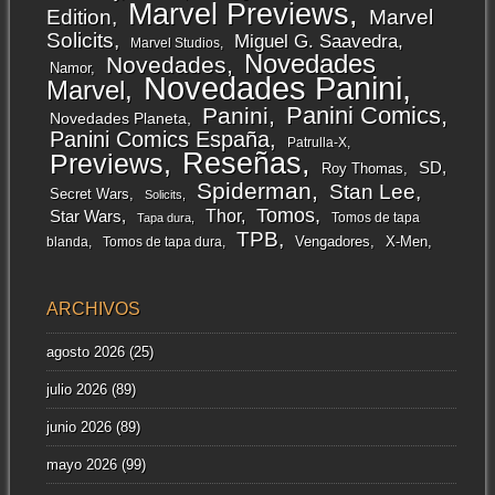
Marvel Previews
Edition
Marvel
Solicits
Miguel G. Saavedra
Marvel Studios
Novedades
Novedades
Namor
Novedades Panini
Marvel
Panini Comics
Panini
Novedades Planeta
Panini Comics España
Patrulla-X
Reseñas
Previews
SD
Roy Thomas
Spiderman
Stan Lee
Secret Wars
Solicits
Tomos
Thor
Star Wars
Tomos de tapa
Tapa dura
TPB
Vengadores
X-Men
blanda
Tomos de tapa dura
ARCHIVOS
agosto 2026
(25)
julio 2026
(89)
junio 2026
(89)
mayo 2026
(99)