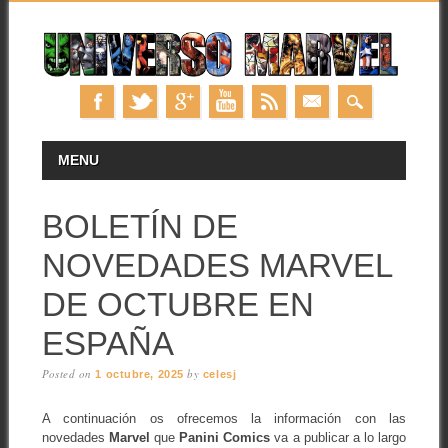
Skip
MAIN MENU
MENU
to
content
BOLETÍN DE
NOVEDADES MARVEL
DE OCTUBRE EN
ESPAÑA
Posted on
by
1 octubre, 2025
celesj
A continuación os ofrecemos la información con las
novedades
Marvel
que
Panini Comics
va a publicar a lo largo