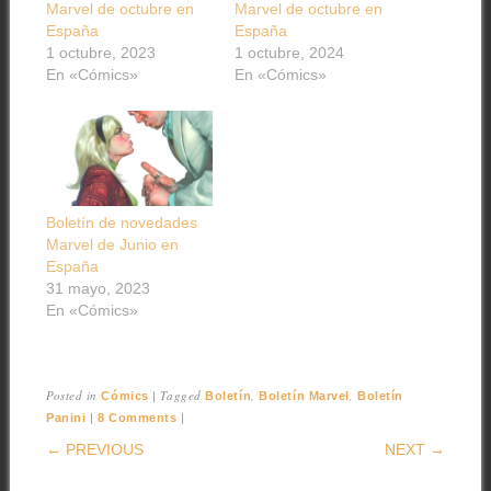
Marvel de octubre en
Marvel de octubre en
España
España
1 octubre, 2023
1 octubre, 2024
En «Cómics»
En «Cómics»
Boletín de novedades
Marvel de Junio en
España
31 mayo, 2023
En «Cómics»
Posted in
|
Tagged
,
,
Cómics
Boletín
Boletín Marvel
Boletín
|
|
Panini
8 Comments
POST NAVIGATION
← PREVIOUS
NEXT →