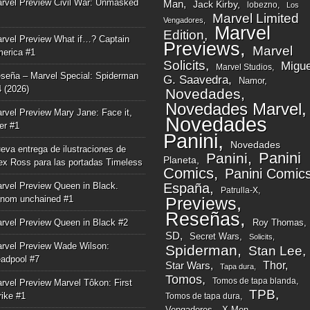
rvel Preview Civil War: Unmasked
Man
Jack Kirby
lobezno
Los
Marvel Limited
Vengadores
Marvel
Edition
rvel Preview What if…? Captain
Previews
Marvel
erica #1
Solicits
Migue
Marvel Studios
seña – Marvel Special: Spiderman
G. Saavedra
Namor
4 (2026)
Novedades
Novedades Marvel
rvel Preview Mary Jane: Face it,
Novedades
ger #1
Panini
Novedades
eva entrega de ilustraciones de
Panini
Panini
Planeta
ex Ross para las portadas Timeless
Comics
Panini Comic
rvel Preview Queen in Black.
España
Patrulla-X
nom unchained #1
Previews
Reseñas
rvel Preview Queen in Black #2
Roy Thomas
SD
Secret Wars
Solicits
rvel Preview Wade Wilson:
Spiderman
Stan Lee
adpool #7
Thor
Star Wars
Tapa dura
Tomos
Tomos de tapa blanda
rvel Preview Marvel Tôkon: First
TPB
rike #1
Tomos de tapa dura
Vengadores
X-Men