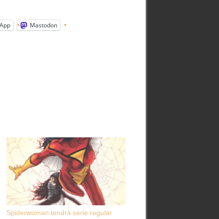
App
Mastodon
Spiderwoman tendrá serie regular