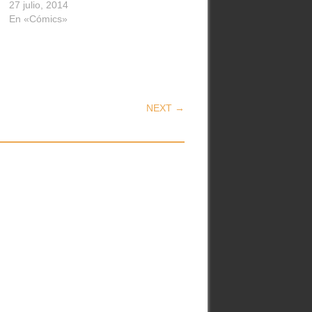
27 julio, 2014
En «Cómics»
NEXT →