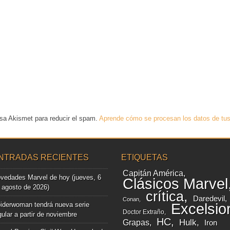
usa Akismet para reducir el spam.
Aprende cómo se procesan los datos de tus
NTRADAS RECIENTES
ETIQUETAS
Capitán América
vedades Marvel de hoy (jueves, 6
Clásicos Marvel
 agosto de 2026)
crítica
Daredevil
Conan
iderwoman tendrá nueva serie
Excelsio
Doctor Extraño
gular a partir de noviembre
HC
Grapas
Hulk
Iron