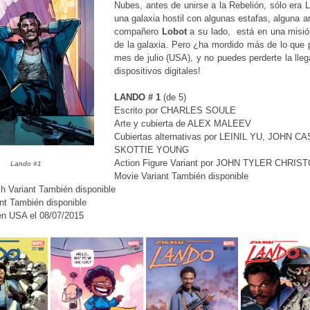
Nubes, antes de unirse a la Rebelión, sólo era
una galaxia hostil con algunas estafas, alguna arr
compañero
Lobot
a su lado, está en una misió
de la galaxia. Pero ¿ha mordido más de lo que 
mes de julio (USA), y no puedes perderte la ll
dispositivos digitales!
LANDO # 1
(de 5)
Escrito por CHARLES SOULE
Arte y cubierta de ALEX MALEEV
Cubiertas alternativas por LEINIL YU, JOH
SKOTTIE YOUNG
Action Figure Variant por JOHN TYLER CHRI
Lando #1
Movie Variant También disponible
h Variant También disponible
nt También disponible
en USA el 08/07/2015