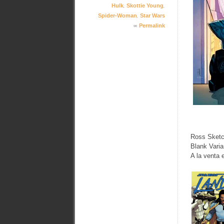
,
,
Hulk
Skottie Young
,
Spider-Woman
Star Wars
∞
Permalink
Ross Sketc
Blank Varia
A la venta 