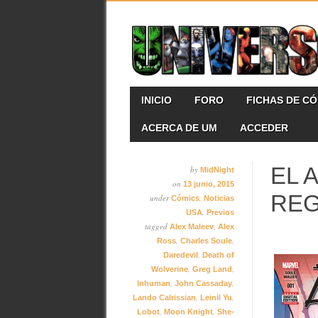
Skip
MAIN MENU
INICIO
FORO
FICHAS DE C
to
content
ACERCA DE UM
ACCEDER
EL 
by
MidNight
on
13 junio, 2015
REG
under
,
Cómics
Noticias
,
USA
Previos
tagged
,
Alex Maleev
Alex
,
,
Ross
Charles Soule
,
Daredevil
Death of
,
,
Wolverine
Greg Land
,
,
Inhuman
John Cassaday
,
,
Lando Calrissian
Leinil Yu
,
,
Lobot
Moon Knight
She-