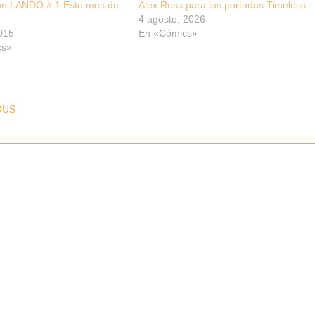
n LANDO # 1 Este mes de
Alex Ross para las portadas Timeless
4 agosto, 2026
2015
En «Cómics»
cs»
T NAVIGATION
OUS