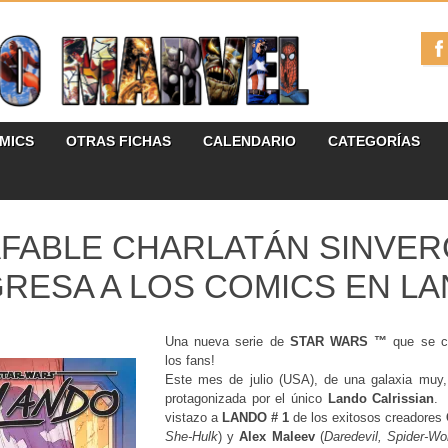
ÓMICS
OTRAS FICHAS
CALENDARIO
CATEGORÍAS
AFABLE CHARLATÁN SINVE
RESA A LOS COMICS EN LA
Una nueva serie de
STAR WARS ™
que se ce
los fans!
Este mes de julio (USA), de una galaxia muy,
protagonizada por el único
Lando Calrissian
vistazo a
LANDO # 1
de los exitosos creadores
She-Hulk
) y
Alex Maleev
(
Daredevil, Spider-W