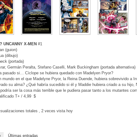
? UNCANNY X-MEN
#1
an (guion)
a (dibujo)
eck (portada)
r, Germán Peralta, Stefano Caselli, Mark Buckingham (portada alternativa)
a pasado si… Cíclope se hubiera quedado con Madelyen Pryor?
 mundo en el que Madelyne Pryor, la Reina Duende, hubiera sobrevivido a In
lvado su alma? ¿Qué habría sucedido si él y Maddie hubiera criado a su hi
podría ser la cosa más terrible que le pudiera pasar tanto a los mutantes com
alificado T+ / 4,99 $
sualizaciones totales
, 2 veces vista hoy
e
Últimas entradas