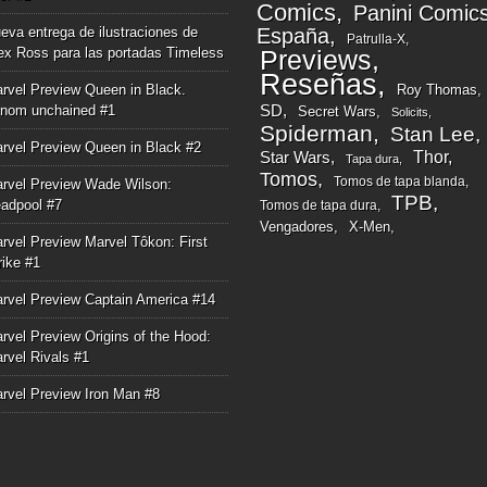
Comics
Panini Comic
eva entrega de ilustraciones de
España
Patrulla-X
ex Ross para las portadas Timeless
Previews
Reseñas
rvel Preview Queen in Black.
Roy Thomas
nom unchained #1
SD
Secret Wars
Solicits
Spiderman
Stan Lee
rvel Preview Queen in Black #2
Thor
Star Wars
Tapa dura
Tomos
Tomos de tapa blanda
rvel Preview Wade Wilson:
TPB
adpool #7
Tomos de tapa dura
Vengadores
X-Men
rvel Preview Marvel Tôkon: First
rike #1
rvel Preview Captain America #14
rvel Preview Origins of the Hood:
rvel Rivals #1
rvel Preview Iron Man #8