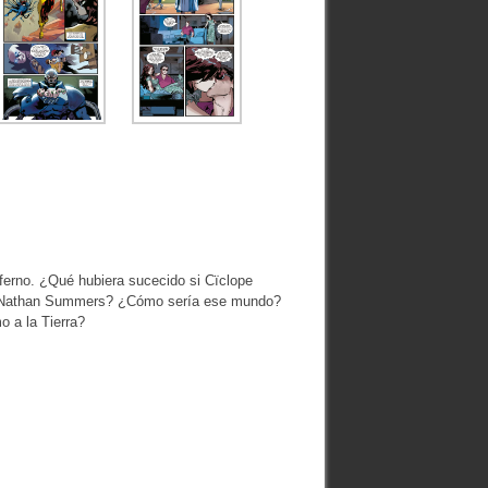
ferno. ¿Qué hubiera sucecido si Cïclope
jo, Nathan Summers? ¿Cómo sería ese mundo?
o a la Tierra?