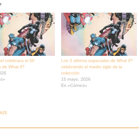
o
el celebrara el 50
Los 3 últimos especiales de What if?
o de What if?
celebrando el medio siglo de la
2026
colección
cs»
15 mayo, 2026
En «Cómics»
T NAVIGATION
OUS