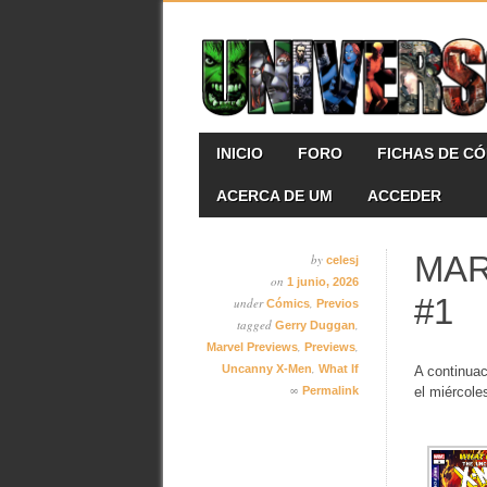
Skip
MAIN MENU
INICIO
FORO
FICHAS DE C
to
content
ACERCA DE UM
ACCEDER
MAR
by
celesj
on
1 junio, 2026
#1
under
,
Cómics
Previos
tagged
,
Gerry Duggan
,
,
Marvel Previews
Previews
,
Uncanny X-Men
What If
A continuac
∞
Permalink
el miércole