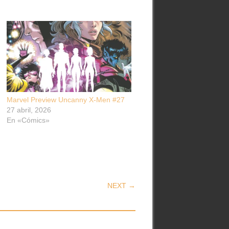
Marvel Preview Uncanny X-Men #27
27 abril, 2026
En «Cómics»
NEXT →