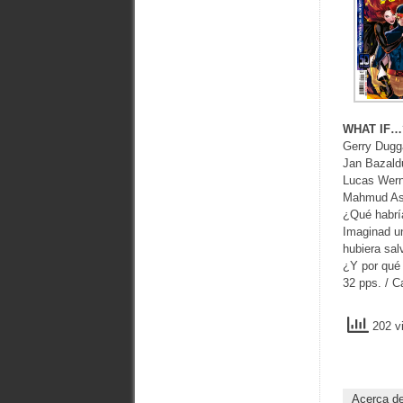
WHAT IF…
Gerry Dugg
Jan Bazaldu
Lucas Wern
Mahmud Asra
¿Qué habrí
Imaginad un
hubiera sa
¿Y por qué 
32 pps. / C
202 vi
Acerca d