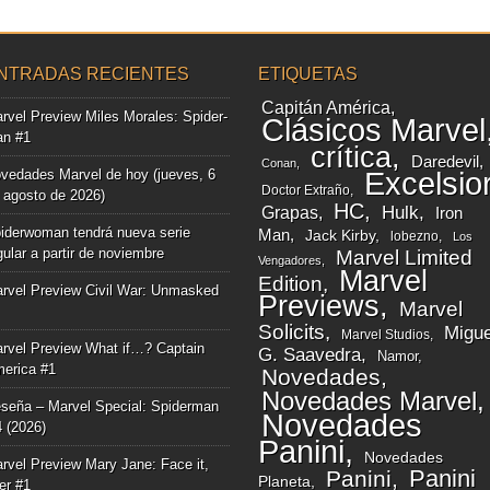
NTRADAS RECIENTES
ETIQUETAS
Capitán América
rvel Preview Miles Morales: Spider-
Clásicos Marvel
n #1
crítica
Daredevil
Conan
vedades Marvel de hoy (jueves, 6
Excelsio
Doctor Extraño
 agosto de 2026)
HC
Grapas
Hulk
Iron
iderwoman tendrá nueva serie
Man
Jack Kirby
lobezno
Los
gular a partir de noviembre
Marvel Limited
Vengadores
Marvel
Edition
rvel Preview Civil War: Unmasked
Previews
Marvel
Solicits
Migue
Marvel Studios
rvel Preview What if…? Captain
G. Saavedra
Namor
erica #1
Novedades
Novedades Marvel
seña – Marvel Special: Spiderman
Novedades
4 (2026)
Panini
Novedades
rvel Preview Mary Jane: Face it,
Panini
Panini
Planeta
ger #1