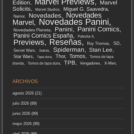
Marvel Previews
Edition
Marvel
Solicits
Miguel G. Saavedra
Marvel Studios
Novedades
Novedades
Namor
Novedades Panini
Marvel
Panini Comics
Panini
Novedades Planeta
Panini Comics España
Patrulla-X
Reseñas
Previews
SD
Roy Thomas
Spiderman
Stan Lee
Secret Wars
Solicits
Tomos
Thor
Star Wars
Tomos de tapa
Tapa dura
TPB
Vengadores
X-Men
blanda
Tomos de tapa dura
ARCHIVOS
agosto 2026
(21)
julio 2026
(89)
junio 2026
(89)
mayo 2026
(99)
abril 2026
(88)