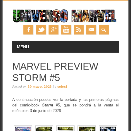
Skip
MAIN MENU
MENU
to
content
MARVEL PREVIEW
STORM #5
Posted on
by
30 mayo, 2026
celesj
A continuación puedes ver la portada y las primeras páginas
del comic-book
Storm
#5, que se pondrá a la venta el
miércoles 3 de junio de 2026.