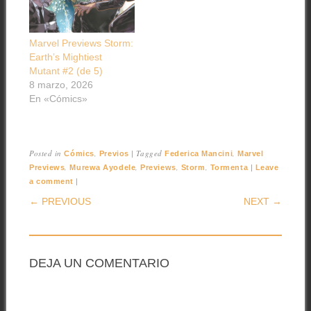
Marvel Previews Storm:
Earth’s Mightiest
Mutant #2 (de 5)
8 marzo, 2026
En «Cómics»
Posted in
,
|
Tagged
,
Cómics
Previos
Federica Mancini
Marvel
,
,
,
,
|
Previews
Murewa Ayodele
Previews
Storm
Tormenta
Leave
|
a comment
POST NAVIGATION
← PREVIOUS
NEXT →
DEJA UN COMENTARIO