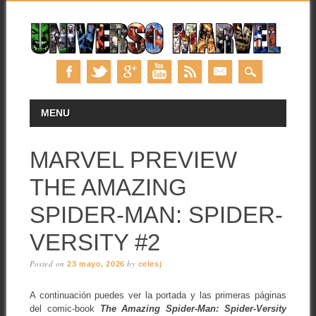
Skip
MAIN MENU
MENU
to
content
MARVEL PREVIEW
THE AMAZING
SPIDER-MAN: SPIDER-
VERSITY #2
Posted on
by
23 mayo, 2026
celesj
A continuación puedes ver la portada y las primeras páginas
del comic-book
The Amazing Spider-Man: Spider-Versity