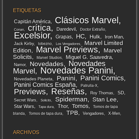
ETIQUETAS
Clásicos Marvel
Capitán América
crítica
Daredevil
Doctor Extraño
Conan
Excelsior
HC
Grapas
Hulk
Iron Man
Marvel Limited
Jack Kirby
lobezno
Los Vengadores
Marvel Previews
Edition
Marvel
Solicits
Miguel G. Saavedra
Marvel Studios
Novedades
Novedades
Namor
Novedades Panini
Marvel
Panini Comics
Panini
Novedades Planeta
Panini Comics España
Patrulla-X
Reseñas
Previews
SD
Roy Thomas
Spiderman
Stan Lee
Secret Wars
Solicits
Tomos
Thor
Star Wars
Tomos de tapa
Tapa dura
TPB
Vengadores
X-Men
blanda
Tomos de tapa dura
ARCHIVOS