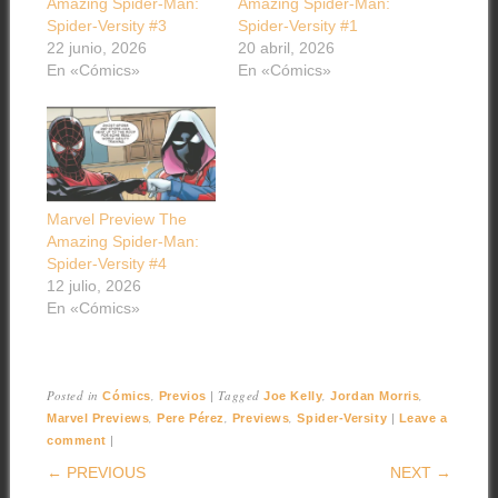
Amazing Spider-Man:
Amazing Spider-Man:
Spider-Versity #3
Spider-Versity #1
22 junio, 2026
20 abril, 2026
En «Cómics»
En «Cómics»
Marvel Preview The
Amazing Spider-Man:
Spider-Versity #4
12 julio, 2026
En «Cómics»
Posted in
,
|
Tagged
,
,
Cómics
Previos
Joe Kelly
Jordan Morris
,
,
,
|
Marvel Previews
Pere Pérez
Previews
Spider-Versity
Leave a
|
comment
POST NAVIGATION
← PREVIOUS
NEXT →