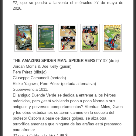
#2, que se pondrá a la venta el miércoles 27 de mayo de
2026.
THE AMAZING SPIDER-MAN: SPIDER-VERSITY
#2 (de 5)
Jordan Morris & Joe Kelly (guion)
Pere Pérez (dibujo)
Giuseppe Camuncoli (portada)
Ricke Yagawa, Pere Pérez (portada alternativa)
Supervivencia 1011.
El antiguo Duende Verde se dedica a entrenar a los héroes
arácnidos, pero ¿está volviendo poco a poco Norma a sus
antiguos y perversos comportamientos? Mientras Miles, Gwen
y los otros estudiantes se abren camino en la escuela del
profesor Osborn a base de duros golpes, se alza otra
terrorífica amenaza que ninguna de las arañas está preparado
para afrontar.
32 pps. / Calificado T+ / 4,99 $