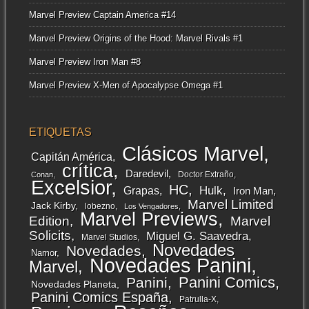
Marvel Preview Captain America #14
Marvel Preview Origins of the Hood: Marvel Rivals #1
Marvel Preview Iron Man #8
Marvel Preview X-Men of Apocalypse Omega #1
ETIQUETAS
Clásicos Marvel
Capitán América
crítica
Daredevil
Doctor Extraño
Conan
Excelsior
HC
Grapas
Hulk
Iron Man
Marvel Limited
Jack Kirby
lobezno
Los Vengadores
Marvel Previews
Edition
Marvel
Solicits
Miguel G. Saavedra
Marvel Studios
Novedades
Novedades
Namor
Novedades Panini
Marvel
Panini Comics
Panini
Novedades Planeta
Panini Comics España
Patrulla-X