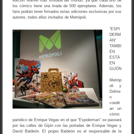
edición Marvel más limitada del mundo, ya que cada uno de
los cómics tiene una tirada de 500 ejemplares. Además, los
fans podrán tener firmados estas ediciones exclusivas por sus
autores, todos ellos invitados de Metrópoli.
“ESPI
DERM
AN”
TAMBI
ÉN
ESTÁ
EN
GIJÓN
Metróp
oli y
Dolme
n
coedit
an un
cómic
paródico de Enrique Vegas en el que “Espiderman” se paseará
por las calles de Gijón con las portadas de Enrique Vegas y
David Baldeón. El propio Baldeón es el responsable de la