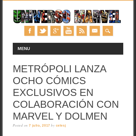
Skip
MAIN MENU
MENU
to
content
METRÓPOLI LANZA
OCHO CÓMICS
EXCLUSIVOS EN
COLABORACIÓN CON
MARVEL Y DOLMEN
Posted on
by
7 julio, 2017
celesj