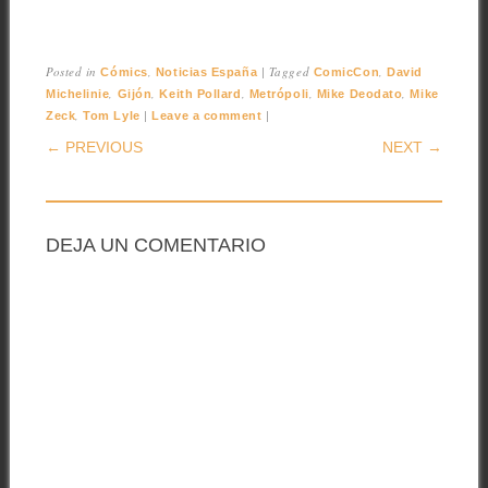
Posted in
,
|
Tagged
,
Cómics
Noticias España
ComicCon
David
,
,
,
,
,
Michelinie
Gijón
Keith Pollard
Metrópoli
Mike Deodato
Mike
,
|
|
Zeck
Tom Lyle
Leave a comment
POST NAVIGATION
← PREVIOUS
NEXT →
DEJA UN COMENTARIO