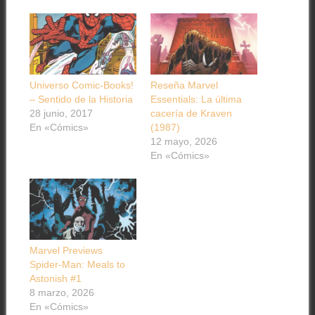
Universo Comic-Books!
Reseña Marvel
– Sentido de la Historia
Essentials: La última
28 junio, 2017
cacería de Kraven
En «Cómics»
(1987)
12 mayo, 2026
En «Cómics»
Marvel Previews
Spider-Man: Meals to
Astonish #1
8 marzo, 2026
En «Cómics»