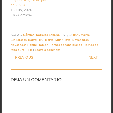
de 2026)
16 julio, 2026
En «Cómics»
Posted in
,
|
Tagged
,
Cómics
Noticias España
100% Marvel
,
,
,
,
Bibliotecas Marvel
HC
Marvel Must Have
Novedades
,
,
,
Novedades Panini
Tomos
Tomos de tapa blanda
Tomos de
,
|
|
tapa dura
TPB
Leave a comment
POST NAVIGATION
← PREVIOUS
NEXT →
DEJA UN COMENTARIO