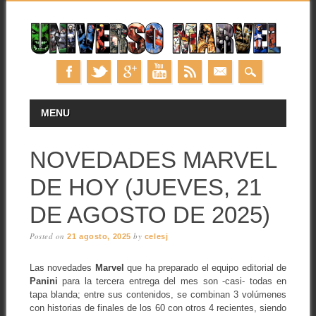
Skip
MAIN MENU
MENU
to
content
NOVEDADES MARVEL
DE HOY (JUEVES, 21
DE AGOSTO DE 2025)
Posted on
by
21 agosto, 2025
celesj
Las novedades
Marvel
que ha preparado el equipo editorial de
Panini
para la tercera entrega del mes son -casi- todas en
tapa blanda; entre sus contenidos, se combinan 3 volúmenes
con historias de finales de los 60 con otros 4 recientes, siendo