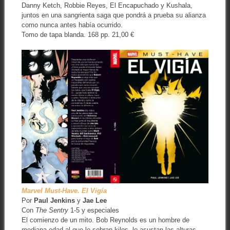
Danny Ketch, Robbie Reyes, El Encapuchado y Kushala,
juntos en una sangrienta saga que pondrá a prueba su alianza
como nunca antes había ocurrido.
Tomo de tapa blanda. 168 pp. 21,00 €
Marvel Must-Have. El Vigía
Por
Paul Jenkins
y
Jae Lee
Con
The Sentry
1-5 y especiales
El comienzo de un mito. Bob Reynolds es un hombre de
mediana edad al que le sobran kilos, le asustan las alturas,