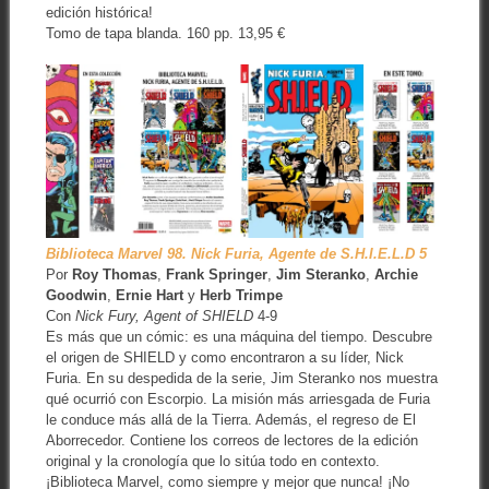
edición histórica!
Tomo de tapa blanda. 160 pp. 13,95 €
Biblioteca Marvel 98. Nick Furia, Agente de S.H.I.E.L.D 5
Por
Roy Thomas
,
Frank Springer
,
Jim Steranko
,
Archie
Goodwin
,
Ernie Hart
y
Herb Trimpe
Con
Nick Fury, Agent of SHIELD
4-9
Es más que un cómic: es una máquina del tiempo. Descubre
el origen de SHIELD y como encontraron a su líder, Nick
Furia. En su despedida de la serie, Jim Steranko nos muestra
qué ocurrió con Escorpio. La misión más arriesgada de Furia
le conduce más allá de la Tierra. Además, el regreso de El
Aborrecedor. Contiene los correos de lectores de la edición
original y la cronología que lo sitúa todo en contexto.
¡Biblioteca Marvel, como siempre y mejor que nunca! ¡No