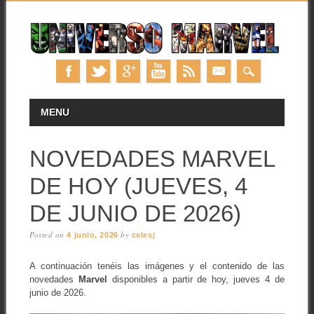
Skip
MAIN MENU
MENU
to
content
NOVEDADES MARVEL
DE HOY (JUEVES, 4
DE JUNIO DE 2026)
Posted on
by
4 junio, 2026
celesj
A continuación tenéis las imágenes y el contenido de las
novedades
Marvel
disponibles a partir de hoy, jueves 4 de
junio de 2026.