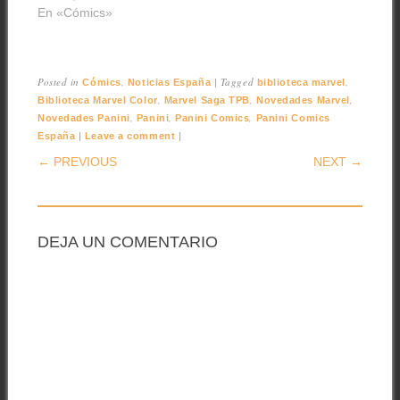
En «Cómics»
Posted in
,
|
Tagged
,
Cómics
Noticias España
biblioteca marvel
,
,
,
Biblioteca Marvel Color
Marvel Saga TPB
Novedades Marvel
,
,
,
Novedades Panini
Panini
Panini Comics
Panini Comics
|
|
España
Leave a comment
POST NAVIGATION
← PREVIOUS
NEXT →
DEJA UN COMENTARIO