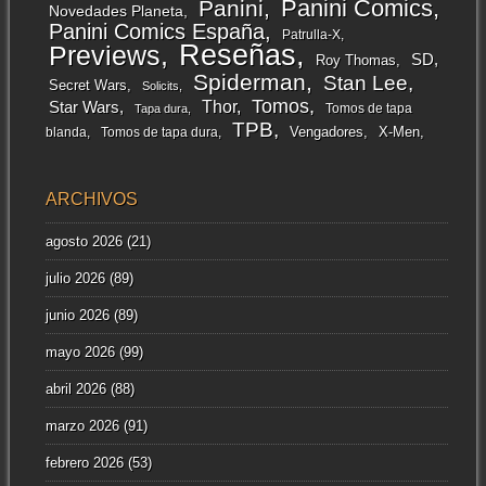
Panini Comics
Panini
Novedades Planeta
Panini Comics España
Patrulla-X
Reseñas
Previews
SD
Roy Thomas
Spiderman
Stan Lee
Secret Wars
Solicits
Tomos
Thor
Star Wars
Tomos de tapa
Tapa dura
TPB
Vengadores
X-Men
blanda
Tomos de tapa dura
ARCHIVOS
agosto 2026
(21)
julio 2026
(89)
junio 2026
(89)
mayo 2026
(99)
abril 2026
(88)
marzo 2026
(91)
febrero 2026
(53)