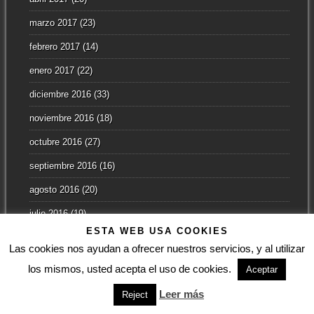
marzo 2017
(23)
febrero 2017
(14)
enero 2017
(22)
diciembre 2016
(33)
noviembre 2016
(18)
octubre 2016
(27)
septiembre 2016
(16)
agosto 2016
(20)
julio 2016
(19)
ESTA WEB USA COOKIES
junio 2016
(28)
Las cookies nos ayudan a ofrecer nuestros servicios, y al utilizar
mayo 2016
(33)
los mismos, usted acepta el uso de cookies.
Aceptar
abril 2016
(27)
Leer más
Reject
marzo 2016
(30)