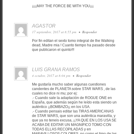
¡¡¡¡MAY THE FORCE BE WITH YOU¡¡¡
AGASTOR
17 septiembre, 2017 at 8:55 pm
•
Responder
Por fin editan el sexto tomo integral de the Walking
dead, Madre mia ! Cuanto tiempo ha pasado desde
que publicaron el quinto!!!
LUIS GRANA RAMOS
4 octubre, 2017 at 8:04 pm
•
Responder
Me gustaría mucho saber algunas cuestiones
candentes de PLANETA sobre STAR WARS , de las
cuales no dice ni mu; por ej:
.- Cuando sale la adaptación de ROGUE ONE en
España, que además según he leído esta siendo un
auténtico ¡¡BOMBAZO¡¡ en los USA.
.- Cuando pensais editar las TIRAS AMERICANAS
de STAR WARS, que son una auténtica maravilla, y
que ya no teneis excusa, ¡¡YA QUE EN LOS USA SE
ACABA DE EDITAR UN MAGNIFICO TOMO CON
TODAS ELLAS RECOPILADAS y en
MARAVILLOSOS COLORES, no como el timo de las