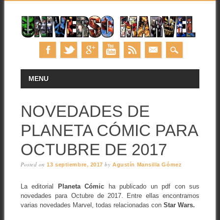
Skip
MAIN MENU
MENU
to
content
NOVEDADES DE
PLANETA CÓMIC PARA
OCTUBRE DE 2017
Posted on
by
13 septiembre, 2017
Agustín Mansilla Gómez
La editorial
Planeta Cómic
ha publicado un pdf con sus
novedades para Octubre de 2017. Entre ellas encontramos
varias novedades Marvel, todas relacionadas con
Star Wars.