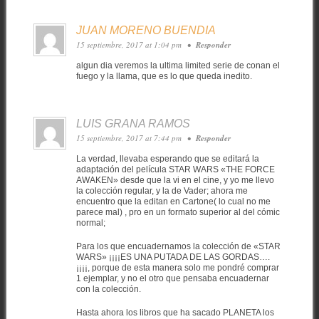
JUAN MORENO BUENDIA
15 septiembre, 2017 at 1:04 pm
•
Responder
algun dia veremos la ultima limited serie de conan el
fuego y la llama, que es lo que queda inedito.
LUIS GRANA RAMOS
15 septiembre, 2017 at 7:44 pm
•
Responder
La verdad, llevaba esperando que se editará la
adaptación del película STAR WARS «THE FORCE
AWAKEN» desde que la vi en el cine, y yo me llevo
la colección regular, y la de Vader; ahora me
encuentro que la editan en Cartone( lo cual no me
parece mal) , pro en un formato superior al del cómic
normal;
Para los que encuadernamos la colección de «STAR
WARS» ¡¡¡¡ES UNA PUTADA DE LAS GORDAS….
¡¡¡¡, porque de esta manera solo me pondré comprar
1 ejemplar, y no el otro que pensaba encuadernar
con la colección.
Hasta ahora los libros que ha sacado PLANETA los