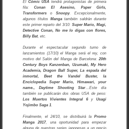
El
Cómic USA
tendrá protagonistas de primera
fila:
Conan El Asesino, Paper Girls,
Transformers
o
Snoopy
. Excepcionalmente,
algunos títulos
Manga
también saldrán durante
este primer reparto del 3/10:
Super Mario, Magi,
Detective Conan, No me lo digas con flores,
Billy Bat
, etc.
Durante el espectacular segundo turno de
lanzamientos (17/10) el Manga será el rey, con
motivo del Salón del Manga de Barcelona:
20th
Century Boys Kanzenban, Uzumaki, My Hero
Academia, Dragon Ball Super, La espada del
inmortal, Beet the Vandel Buster, la
Enciclopedia Super Mario, Himawari, your
name., Daytime Shooting Star
…Este día
también se publicarán dos obras USA de peso:
Los Muertos Vivientes Integral 6
y
Usagi
Yojimbo Saga 1
.
Finalmente, el 24/10, se distribuirá la
Promo
Manga 2017
, una oportunidad para empezar
alguna de nuestras series japonesas a un precio