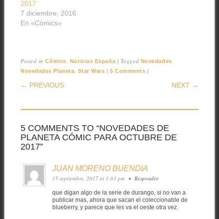
2017
7 diciembre, 2016
En «Cómics»
Posted in
,
|
Tagged
,
Cómics
Noticias España
Novedades
,
|
|
Novedades Planeta
Star Wars
5 Comments
POST NAVIGATION
← PREVIOUS
NEXT →
5 COMMENTS TO “NOVEDADES DE
PLANETA CÓMIC PARA OCTUBRE DE
2017”
JUAN MORENO BUENDIA
15 septiembre, 2017 at 1:03 pm
•
Responder
que digan algo de la serie de durango, si no van a
publicar mas, ahora que sacan el coleccionable de
blueberry, y parece que les va el oeste otra vez.