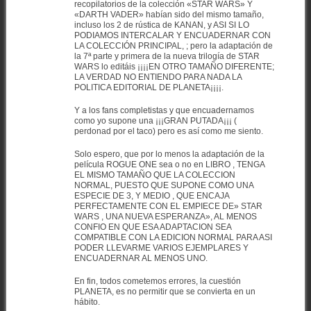
recopilatorios de la colección «STAR WARS» Y
«DARTH VADER» habían sido del mismo tamaño,
incluso los 2 de rústica de KANAN, y ASI SI LO
PODIAMOS INTERCALAR Y ENCUADERNAR CON
LA COLECCIÓN PRINCIPAL, ; pero la adaptación de
la 7ª parte y primera de la nueva trilogía de STAR
WARS lo editáis ¡¡¡¡EN OTRO TAMAÑO DIFERENTE;
LA VERDAD NO ENTIENDO PARA NADA LA
POLITICA EDITORIAL DE PLANETA¡¡¡¡.
Y a los fans completistas y que encuadernamos
como yo supone una ¡¡¡GRAN PUTADA¡¡¡ (
perdonad por el taco) pero es así como me siento.
Solo espero, que por lo menos la adaptación de la
película ROGUE ONE sea o no en LIBRO , TENGA
EL MISMO TAMAÑO QUE LA COLECCION
NORMAL, PUESTO QUE SUPONE COMO UNA
ESPECIE DE 3, Y MEDIO , QUE ENCAJA
PERFECTAMENTE CON EL EMPIECE DE» STAR
WARS , UNA NUEVA ESPERANZA», AL MENOS
CONFIO EN QUE ESA ADAPTACION SEA
COMPATIBLE CON LA EDICION NORMAL PARA ASI
PODER LLEVARME VARIOS EJEMPLARES Y
ENCUADERNAR AL MENOS UNO.
En fin, todos cometemos errores, la cuestión
PLANETA, es no permitir que se convierta en un
hábito.