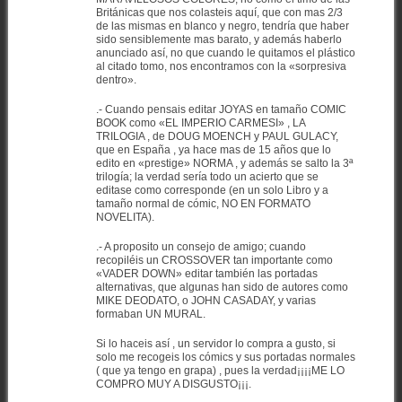
Británicas que nos colasteis aquí, que con mas 2/3
de las mismas en blanco y negro, tendría que haber
sido sensiblemente mas barato, y además haberlo
anunciado así, no que cuando le quitamos el plástico
al citado tomo, nos encontramos con la «sorpresiva
dentro».
.- Cuando pensais editar JOYAS en tamaño COMIC
BOOK como «EL IMPERIO CARMESI» , LA
TRILOGIA , de DOUG MOENCH y PAUL GULACY,
que en España , ya hace mas de 15 años que lo
edito en «prestige» NORMA , y además se salto la 3ª
trilogía; la verdad sería todo un acierto que se
editase como corresponde (en un solo Libro y a
tamaño normal de cómic, NO EN FORMATO
NOVELITA).
.- A proposito un consejo de amigo; cuando
recopiléis un CROSSOVER tan importante como
«VADER DOWN» editar también las portadas
alternativas, que algunas han sido de autores como
MIKE DEODATO, o JOHN CASADAY, y varias
formaban UN MURAL.
Si lo haceis así , un servidor lo compra a gusto, si
solo me recogeis los cómics y sus portadas normales
( que ya tengo en grapa) , pues la verdad¡¡¡¡ME LO
COMPRO MUY A DISGUSTO¡¡¡.