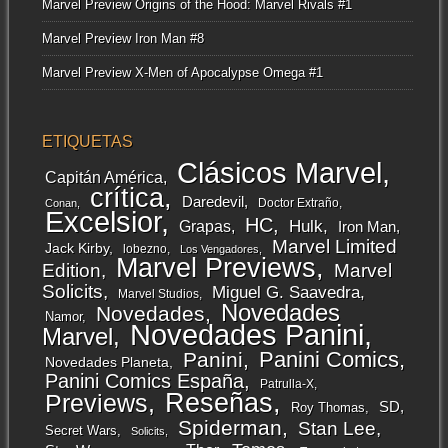
Marvel Preview Origins of the Hood: Marvel Rivals #1
Marvel Preview Iron Man #8
Marvel Preview X-Men of Apocalypse Omega #1
ETIQUETAS
Clásicos Marvel
Capitán América
crítica
Daredevil
Doctor Extraño
Conan
Excelsior
HC
Grapas
Hulk
Iron Man
Marvel Limited
Jack Kirby
lobezno
Los Vengadores
Marvel Previews
Edition
Marvel
Solicits
Miguel G. Saavedra
Marvel Studios
Novedades
Novedades
Namor
Novedades Panini
Marvel
Panini Comics
Panini
Novedades Planeta
Panini Comics España
Patrulla-X
Reseñas
Previews
SD
Roy Thomas
Spiderman
Stan Lee
Secret Wars
Solicits