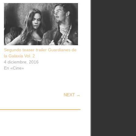
Segundo teaser trailer Guardianes de
la Galaxia Vol. 2
4 diciembre, 2016
En «Cine»
NEXT →