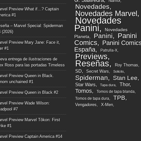
G. Saavedra
Namor
Novedades
rvel Preview What if…? Captain
Novedades Marvel
erica #1
Novedades
Panini
seña – Marvel Special: Spiderman
Novedades
4 (2026)
Panini
Panini
Planeta
Comics
Panini Comic
rvel Preview Mary Jane: Face it,
ger #1
España
Patrulla-X
Previews
eva entrega de ilustraciones de
Reseñas
ex Ross para las portadas Timeless
Roy Thomas
SD
Secret Wars
Solicits
rvel Preview Queen in Black.
Spiderman
Stan Lee
nom unchained #1
Thor
Star Wars
Tapa dura
Tomos
Tomos de tapa blanda
rvel Preview Queen in Black #2
TPB
Tomos de tapa dura
rvel Preview Wade Wilson:
Vengadores
X-Men
adpool #7
rvel Preview Marvel Tôkon: First
rike #1
rvel Preview Captain America #14