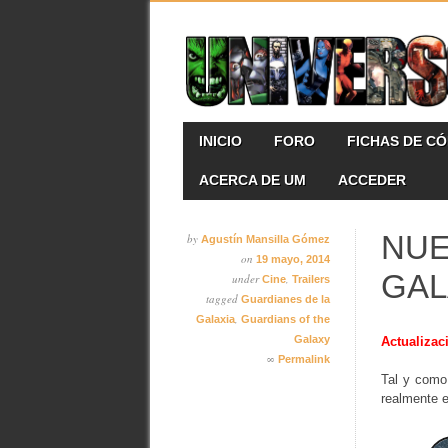
Skip
MAIN MENU
INICIO
FORO
FICHAS DE C
to
content
ACERCA DE UM
ACCEDER
NUE
by
Agustín Mansilla Gómez
on
19 mayo, 2014
GAL
under
,
Cine
Trailers
tagged
Guardianes de la
,
Galaxia
Guardians of the
Galaxy
Actualizac
∞
Permalink
Tal y com
realmente 