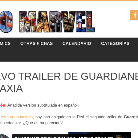
ÓMICS
OTRAS FICHAS
CALENDARIO
CATEGORÍAS
VO TRAILER DE GUARDIANE
AXIA
ión
: Añadida versión subtítulada en español.
o
estaba anunciado
, hoy han colgado en la Red el segundo trailer de
Guardia
espectacular. ¿Qué os ha parecido?