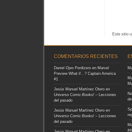
Este sitio 
COMENTARIOS RECIENTES
E
Daniel Ojeo Perdizero
en
Marvel
Ma
Preview What if…? Captain America
Ma
#1
Ma
Jesús Manuel Martínez Otero
en
No
Universo Comic-Books! – Lecciones
de
del pasado
Sp
Jesús Manuel Martínez Otero
en
re
Universo Comic-Books! – Lecciones
del pasado
Ma
#4
Jesús Manuel Martínez Otero
en