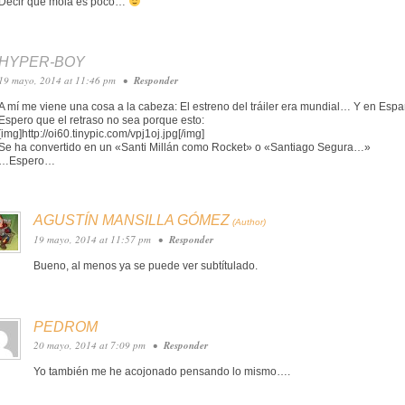
Decir que mola es poco…
HYPER-BOY
19 mayo, 2014 at 11:46 pm
•
Responder
A mí me viene una cosa a la cabeza: El estreno del tráiler era mundial… Y en Espa
Espero que el retraso no sea porque esto:
[img]http://oi60.tinypic.com/vpj1oj.jpg[/img]
Se ha convertido en un «Santi Millán como Rocket» o «Santiago Segura…»
…Espero…
AGUSTÍN MANSILLA GÓMEZ
19 mayo, 2014 at 11:57 pm
•
Responder
Bueno, al menos ya se puede ver subtítulado.
PEDROM
20 mayo, 2014 at 7:09 pm
•
Responder
Yo también me he acojonado pensando lo mismo….