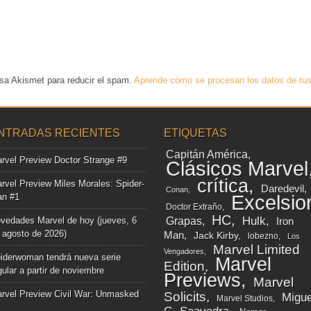
usa Akismet para reducir el spam.
Aprende cómo se procesan los datos de tus
NTRADAS RECIENTES
ETIQUETAS
Capitán América
rvel Preview Doctor Strange #9
Clásicos Marvel
crítica
rvel Preview Miles Morales: Spider-
Daredevil
Conan
n #1
Excelsio
Doctor Extraño
HC
Grapas
Hulk
vedades Marvel de hoy (jueves, 6
Iron
 agosto de 2026)
Man
Jack Kirby
lobezno
Los
Marvel Limited
Vengadores
iderwoman tendrá nueva serie
Marvel
Edition
gular a partir de noviembre
Previews
Marvel
rvel Preview Civil War: Unmasked
Solicits
Migue
Marvel Studios