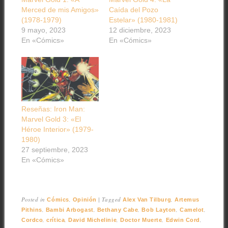
Merced de mis Amigos»
Caída del Pozo
(1978-1979)
Estelar» (1980-1981)
9 mayo, 2023
12 diciembre, 2023
En «Cómics»
En «Cómics»
Reseñas: Iron Man:
Marvel Gold 3: «El
Héroe Interior» (1979-
1980)
27 septiembre, 2023
En «Cómics»
Posted in
,
|
Tagged
,
Cómics
Opinión
Alex Van Tilburg
Artemus
,
,
,
,
,
Pithins
Bambi Arbogast
Bethany Cabe
Bob Layton
Camelot
,
,
,
,
,
Cordco
crítica
David Michelinie
Doctor Muerte
Edwin Cord