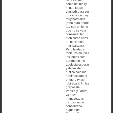
Te la venden
como de lujo (y
ni que fuese
Limited) para ser
una edición muy
muy normalita
(tapa dura aparte
…y con un lomo
que no se va a
conservar tan
bien como otros
de ediciones
más baratas).
Pero la etapa
mola. Yo me pillé
los tomos solo
porque no me
apetecía esperar
y de los de
rústica solo me
había pillado el
primero (y así
jubilaba al fin las
grapas de
Vértice y Forum,
ya muy
manoseadas …
incluso ya no
conservaba
alguna de