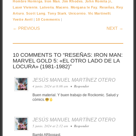
,
,
,
,
Hombre Hormiga
Iron Man
Jim Rhodes
John Romita jr.
,
,
,
,
,
Laser Viviente
Latveria
Macero
Morgana le Fay
Reseñas
Rey
,
,
,
,
,
Arturo
Scott Lang
Tony Stark
Unicornio
Vic Martinelli
|
|
Yvette Avril
10 Comments
POST NAVIGATION
← PREVIOUS
NEXT →
10 COMMENTS TO “RESEÑAS: IRON MAN:
MARVEL GOLD 5: «EL OTRO LADO DE LA
LOCURA» (1981-1982)”
JESÚS MANUEL MARTÍNEZ OTERO
4 junio, 2024 at 8:06 am
•
Responder
Buen material. Y buen trabajo de Rockomic. Salud y
cómics.
JESÚS MANUEL MARTÍNEZ OTERO
5 junio, 2024 at 2:12 am
•
Responder
Bambi ARbogast.