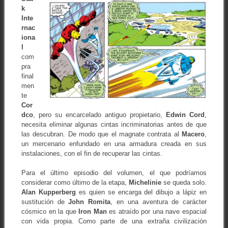
k
Inte
rnac
iona
l
com
pra
final
men
te
Cor
dco
, pero su encarcelado antiguo propietario,
Edwin Cord
,
necesita eliminar algunas cintas incriminatorias antes de que
las descubran. De modo que el magnate contrata al
Macero
,
un mercenario enfundado en una armadura creada en sus
instalaciones, con el fin de recuperar las cintas.
Para el último episodio del volumen, el que podríamos
considerar como último de la etapa,
Michelinie
se queda solo.
Alan Kupperberg
es quien se encarga del dibujo a lápiz en
sustitución de
John Romita
, en una aventura de carácter
cósmico en la que
Iron Man
es atraído por una nave espacial
con vida propia. Como parte de una extraña civilización