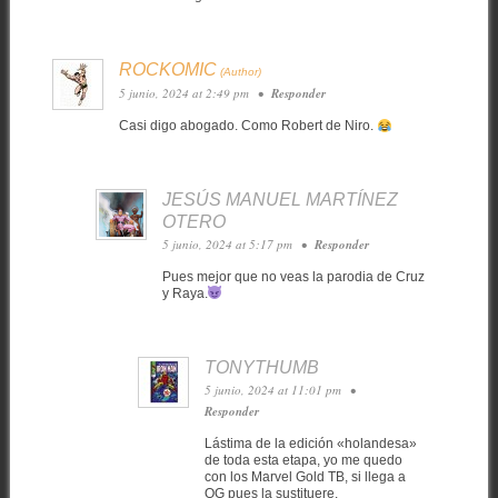
ROCKOMIC
5 junio, 2024 at 2:49 pm
•
Responder
Casi digo abogado. Como Robert de Niro.
JESÚS MANUEL MARTÍNEZ
OTERO
5 junio, 2024 at 5:17 pm
•
Responder
Pues mejor que no veas la parodia de Cruz
y Raya.
TONYTHUMB
5 junio, 2024 at 11:01 pm
•
Responder
Lástima de la edición «holandesa»
de toda esta etapa, yo me quedo
con los Marvel Gold TB, si llega a
OG pues la sustituere.