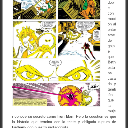
dobl
e
con
moci
ón al
enter
arse
de
golp
e
que
Beth
esta
ba
casa
da y
tamb
ién
que
la
muje
r conoce su secreto como
Iron Man
. Pero la cuestión es que
la historia que termina con la triste y obligada ruptura de
Bethany
con nuestro protagonista.