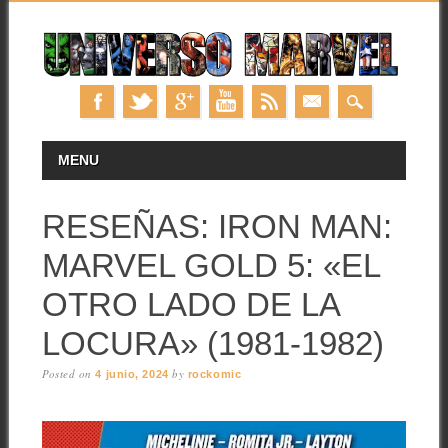
Skip
MAIN MENU
MENU
to
content
RESEÑAS: IRON MAN:
MARVEL GOLD 5: «EL
OTRO LADO DE LA
LOCURA» (1981-1982)
Posted on
by
4 junio, 2024
rockomic