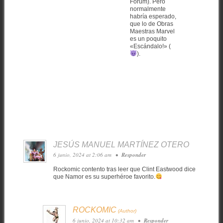
Forum). Pero
normalmente
habría esperado,
que lo de Obras
Maestras Marvel
es un poquito
«Escándalo!» (
).
JESÚS MANUEL MARTÍNEZ OTERO
6 junio, 2024 at 2:06 am
•
Responder
Rockomic contento tras leer que Clint Eastwood dice
que Namor es su superhéroe favorito.
ROCKOMIC
6 junio, 2024 at 10:32 am
•
Responder