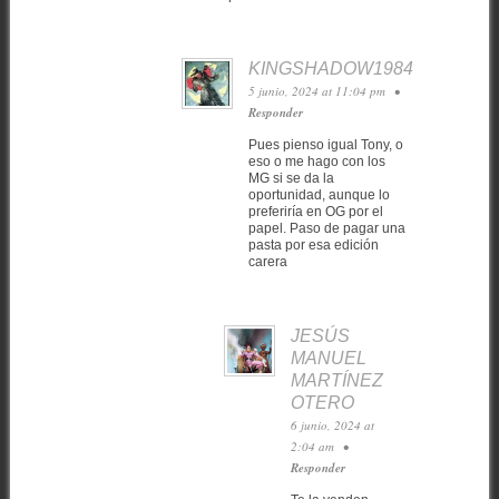
KINGSHADOW1984
5 junio, 2024 at 11:04 pm
•
Responder
Pues pienso igual Tony, o
eso o me hago con los
MG si se da la
oportunidad, aunque lo
preferiría en OG por el
papel. Paso de pagar una
pasta por esa edición
carera
JESÚS
MANUEL
MARTÍNEZ
OTERO
6 junio, 2024 at
2:04 am
•
Responder