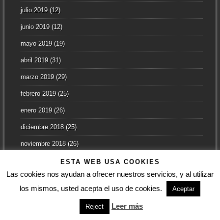
julio 2019
(12)
junio 2019
(12)
mayo 2019
(19)
abril 2019
(31)
marzo 2019
(29)
febrero 2019
(25)
enero 2019
(26)
diciembre 2018
(25)
noviembre 2018
(26)
octubre 2018
(28)
ESTA WEB USA COOKIES
Las cookies nos ayudan a ofrecer nuestros servicios, y al utilizar
septiembre 2018
(15)
los mismos, usted acepta el uso de cookies.
Aceptar
agosto 2018
(19)
Leer más
Reject
julio 2018
(23)