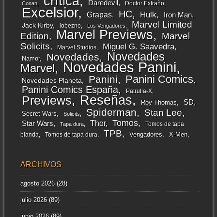
crítica
Daredevil
Doctor Extraño
Conan
Excelsior
HC
Grapas
Hulk
Iron Man
Marvel Limited
Jack Kirby
lobezno
Los Vengadores
Marvel Previews
Edition
Marvel
Solicits
Miguel G. Saavedra
Marvel Studios
Novedades
Novedades
Namor
Novedades Panini
Marvel
Panini Comics
Panini
Novedades Planeta
Panini Comics España
Patrulla-X
Reseñas
Previews
SD
Roy Thomas
Spiderman
Stan Lee
Secret Wars
Solicits
Tomos
Thor
Star Wars
Tomos de tapa
Tapa dura
TPB
Vengadores
X-Men
blanda
Tomos de tapa dura
ARCHIVOS
agosto 2026
(28)
julio 2026
(89)
junio 2026
(89)