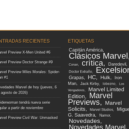
NTRADAS RECIENTES
ETIQUETAS
Capitán América
rvel Preview X-Men United #6
Clásicos Marvel
crítica
rvel Preview Doctor Strange #9
Daredevil
Conan
Excelsio
rvel Preview Miles Morales: Spider-
Doctor Extraño
HC
Grapas
Hulk
n #1
Iron
Man
Jack Kirby
lobezno
Los
vedades Marvel de hoy (jueves, 6
Marvel Limited
Vengadores
 agosto de 2026)
Marvel
Edition
Previews
Marvel
iderwoman tendrá nueva serie
gular a partir de noviembre
Solicits
Migue
Marvel Studios
G. Saavedra
Namor
rvel Preview Civil War: Unmasked
Novedades
Novedades Marvel