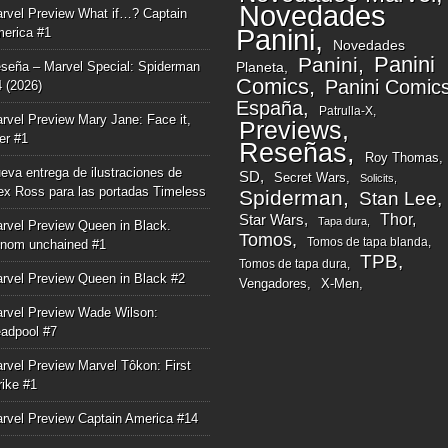
Novedades
rvel Preview What if…? Captain
Panini
erica #1
Novedades
Panini
Panini
seña – Marvel Special: Spiderman
Planeta
Comics
Panini Comic
4 (2026)
España
Patrulla-X
rvel Preview Mary Jane: Face it,
Previews
ger #1
Reseñas
Roy Thomas
eva entrega de ilustraciones de
SD
Secret Wars
Solicits
ex Ross para las portadas Timeless
Spiderman
Stan Lee
Thor
Star Wars
Tapa dura
rvel Preview Queen in Black.
Tomos
Tomos de tapa blanda
nom unchained #1
TPB
Tomos de tapa dura
rvel Preview Queen in Black #2
Vengadores
X-Men
rvel Preview Wade Wilson:
adpool #7
rvel Preview Marvel Tôkon: First
rike #1
rvel Preview Captain America #14