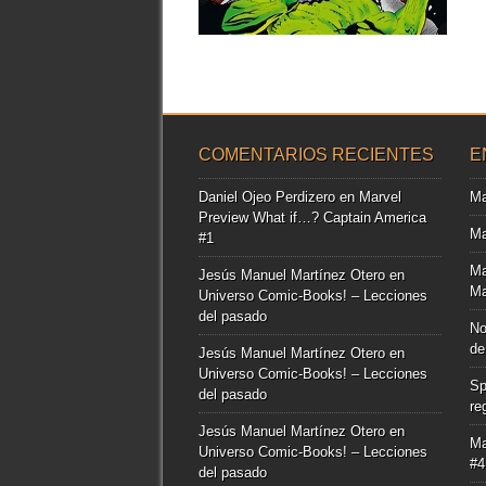
▶
COMENTARIOS RECIENTES
E
Daniel Ojeo Perdizero
en
Marvel
Ma
Preview What if…? Captain America
Ma
#1
Ma
Jesús Manuel Martínez Otero
en
Ma
Universo Comic-Books! – Lecciones
del pasado
No
de
Jesús Manuel Martínez Otero
en
Universo Comic-Books! – Lecciones
Sp
del pasado
re
Jesús Manuel Martínez Otero
en
Ma
Universo Comic-Books! – Lecciones
#4
del pasado