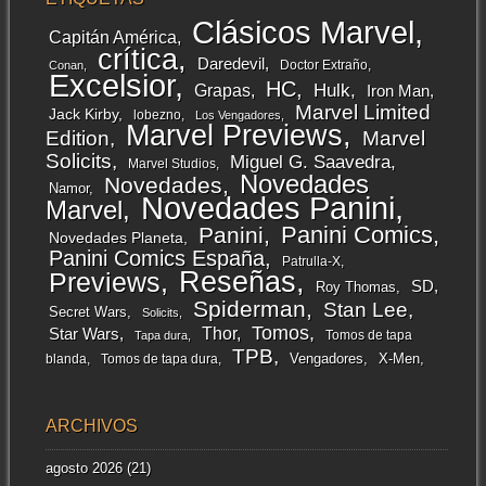
Clásicos Marvel
Capitán América
crítica
Daredevil
Doctor Extraño
Conan
Excelsior
HC
Grapas
Hulk
Iron Man
Marvel Limited
Jack Kirby
lobezno
Los Vengadores
Marvel Previews
Edition
Marvel
Solicits
Miguel G. Saavedra
Marvel Studios
Novedades
Novedades
Namor
Novedades Panini
Marvel
Panini Comics
Panini
Novedades Planeta
Panini Comics España
Patrulla-X
Reseñas
Previews
SD
Roy Thomas
Spiderman
Stan Lee
Secret Wars
Solicits
Tomos
Thor
Star Wars
Tomos de tapa
Tapa dura
TPB
Vengadores
X-Men
blanda
Tomos de tapa dura
ARCHIVOS
agosto 2026
(21)