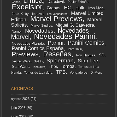
crítica
Daredevil
Doctor Extraño
Conan
Excelsior
HC
Grapas
Hulk
Iron Man
Marvel Limited
Jack Kirby
lobezno
Los Vengadores
Marvel Previews
Edition
Marvel
Solicits
Miguel G. Saavedra
Marvel Studios
Novedades
Novedades
Namor
Novedades Panini
Marvel
Panini Comics
Panini
Novedades Planeta
Panini Comics España
Patrulla-X
Reseñas
Previews
SD
Roy Thomas
Spiderman
Stan Lee
Secret Wars
Solicits
Tomos
Thor
Star Wars
Tomos de tapa
Tapa dura
TPB
Vengadores
X-Men
blanda
Tomos de tapa dura
ARCHIVOS
agosto 2026
(21)
julio 2026
(89)
junio 2026
(89)