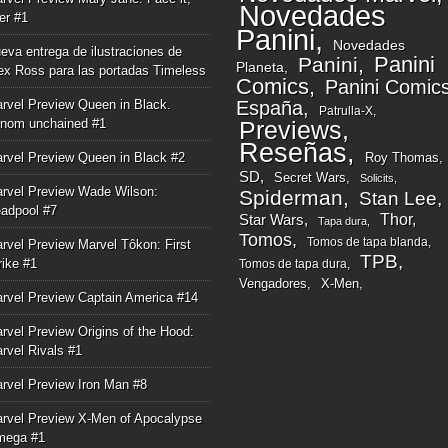
Novedades
ger #1
Panini
Novedades
eva entrega de ilustraciones de
Panini
Panini
Planeta
ex Ross para las portadas Timeless
Comics
Panini Comic
rvel Preview Queen in Black.
España
Patrulla-X
nom unchained #1
Previews
Reseñas
rvel Preview Queen in Black #2
Roy Thomas
SD
Secret Wars
Solicits
rvel Preview Wade Wilson:
Spiderman
Stan Lee
adpool #7
Thor
Star Wars
Tapa dura
Tomos
Tomos de tapa blanda
rvel Preview Marvel Tôkon: First
TPB
rike #1
Tomos de tapa dura
Vengadores
X-Men
rvel Preview Captain America #14
rvel Preview Origins of the Hood:
rvel Rivals #1
rvel Preview Iron Man #8
rvel Preview X-Men of Apocalypse
mega #1