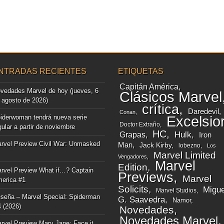
NTRADAS RECIENTES
ETIQUETAS
Capitán América
vedades Marvel de hoy (jueves, 6
Clásicos Marvel
 agosto de 2026)
crítica
Daredevil
Conan
iderwoman tendrá nueva serie
Excelsio
Doctor Extraño
gular a partir de noviembre
HC
Grapas
Hulk
Iron
rvel Preview Civil War: Unmasked
Man
Jack Kirby
lobezno
Los
Marvel Limited
Vengadores
Marvel
Edition
rvel Preview What if…? Captain
Previews
Marvel
erica #1
Solicits
Migue
Marvel Studios
seña – Marvel Special: Spiderman
G. Saavedra
Namor
4 (2026)
Novedades
Novedades Marvel
rvel Preview Mary Jane: Face it,