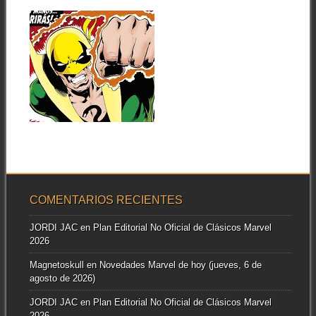
gran parte...
28.03.22
RESEÑAS: PUÑO
DE HIERRO:
OMNIGOLD:
«INTEGRAL»
(1974-1977).
INCLUYE: POWER
▶
MAN Y PUÑO DE
HIERRO (1977-
1978)
Puño de Hierro es el segundo
personaje producto de la
incursión...
COMENTARIOS RECIENTES
JORDI JAC
en
Plan Editorial No Oficial de Clásicos Marvel
2026
Magnetoskull
en
Novedades Marvel de hoy (jueves, 6 de
agosto de 2026)
JORDI JAC
en
Plan Editorial No Oficial de Clásicos Marvel
2026