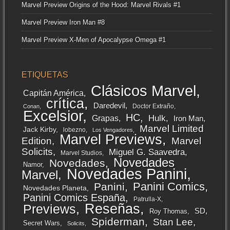
Marvel Preview Origins of the Hood: Marvel Rivals #1
Marvel Preview Iron Man #8
Marvel Preview X-Men of Apocalypse Omega #1
ETIQUETAS
Clásicos Marvel
Capitán América
crítica
Daredevil
Doctor Extraño
Conan
Excelsior
HC
Grapas
Hulk
Iron Man
Marvel Limited
Jack Kirby
lobezno
Los Vengadores
Marvel Previews
Edition
Marvel
Solicits
Miguel G. Saavedra
Marvel Studios
Novedades
Novedades
Namor
Novedades Panini
Marvel
Panini Comics
Panini
Novedades Planeta
Panini Comics España
Patrulla-X
Reseñas
Previews
SD
Roy Thomas
Spiderman
Stan Lee
Secret Wars
Solicits