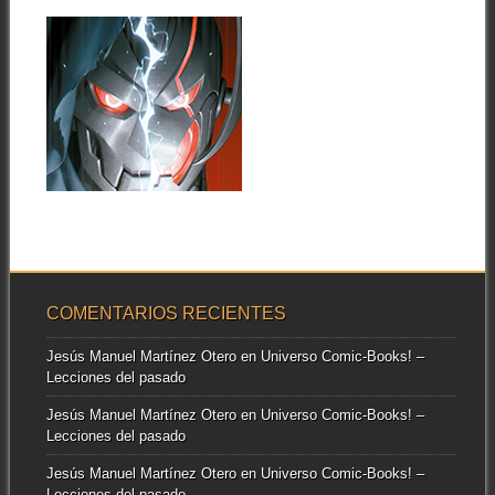
tabloide de estos grandes...
27.04.26
MARVEL PREVIEW
DOOM 2099: RAGE
OF DOOM #1
A continuación puedes ver la
portada y las primeras
páginas del...
▶
COMENTARIOS RECIENTES
Jesús Manuel Martínez Otero
en
Universo Comic-Books! –
Lecciones del pasado
Jesús Manuel Martínez Otero
en
Universo Comic-Books! –
Lecciones del pasado
Jesús Manuel Martínez Otero
en
Universo Comic-Books! –
Lecciones del pasado