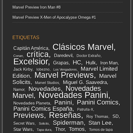
Marvel Preview Iron Man #8
Marvel Preview X-Men of Apocalypse Omega #1
ETIQUETAS
Clásicos Marvel
Capitán América
crítica
Daredevil
Doctor Extraño
Conan
Excelsior
HC
Grapas
Hulk
Iron Man
Marvel Limited
Jack Kirby
lobezno
Los Vengadores
Marvel Previews
Edition
Marvel
Solicits
Miguel G. Saavedra
Marvel Studios
Novedades
Novedades
Namor
Novedades Panini
Marvel
Panini Comics
Panini
Novedades Planeta
Panini Comics España
Patrulla-X
Reseñas
Previews
SD
Roy Thomas
Spiderman
Stan Lee
Secret Wars
Solicits
Tomos
Thor
Star Wars
Tomos de tapa
Tapa dura