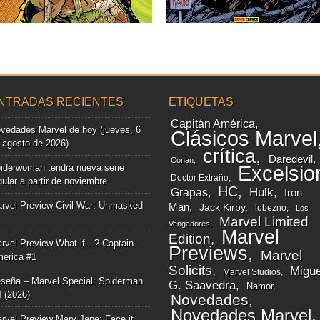
▶
▶
NTRADAS RECIENTES
ETIQUETAS
Capitán América
vedades Marvel de hoy (jueves, 6
Clásicos Marvel
 agosto de 2026)
crítica
Daredevil
Conan
iderwoman tendrá nueva serie
Excelsio
Doctor Extraño
gular a partir de noviembre
HC
Grapas
Hulk
Iron
rvel Preview Civil War: Unmasked
Man
Jack Kirby
lobezno
Los
Marvel Limited
Vengadores
Marvel
Edition
rvel Preview What if…? Captain
Previews
Marvel
erica #1
Solicits
Migue
Marvel Studios
seña – Marvel Special: Spiderman
G. Saavedra
Namor
4 (2026)
Novedades
Novedades Marvel
rvel Preview Mary Jane: Face it,