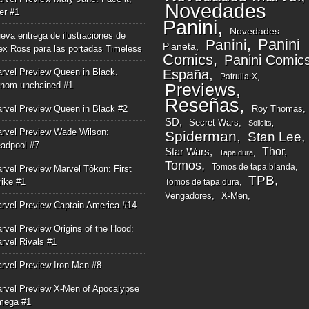
Novedades
ger #1
Panini
Novedades
eva entrega de ilustraciones de
Panini
Panini
Planeta
ex Ross para las portadas Timeless
Comics
Panini Comic
rvel Preview Queen in Black.
España
Patrulla-X
nom unchained #1
Previews
Reseñas
rvel Preview Queen in Black #2
Roy Thomas
SD
Secret Wars
Solicits
rvel Preview Wade Wilson:
Spiderman
Stan Lee
adpool #7
Thor
Star Wars
Tapa dura
Tomos
Tomos de tapa blanda
rvel Preview Marvel Tôkon: First
TPB
rike #1
Tomos de tapa dura
Vengadores
X-Men
rvel Preview Captain America #14
rvel Preview Origins of the Hood:
rvel Rivals #1
rvel Preview Iron Man #8
rvel Preview X-Men of Apocalypse
mega #1