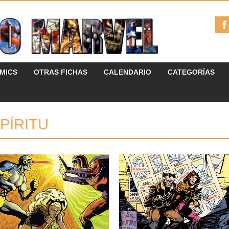
ÓMICS
OTRAS FICHAS
CALENDARIO
CATEGORÍAS
PÍRITU
07.03.24
13.09.23
RESEÑAS: LA PATRULLA-
RESEÑAS: LA PATRULLA-
X: OMNIGOLD 3: «LA
X: OMNIGOLD 2: «DÍAS
PATRULLA-X VS.
DEL FUTURO PASADO»
MAGNETO» (1981-1982)
(1979-1981)
Tras la salida de John Byrne de la
La flamante Patrulla-X plurinacional y
colección, parecía imposible...
multirracial creada por Len Wein y...