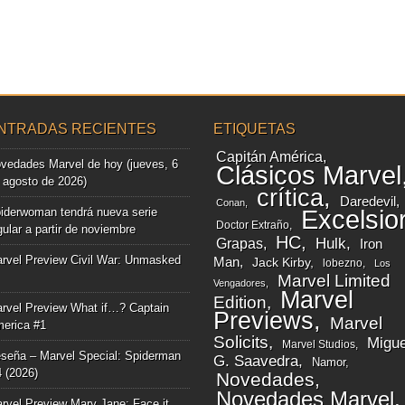
NTRADAS RECIENTES
ETIQUETAS
Capitán América
vedades Marvel de hoy (jueves, 6
Clásicos Marvel
 agosto de 2026)
crítica
Daredevil
Conan
iderwoman tendrá nueva serie
Excelsio
Doctor Extraño
gular a partir de noviembre
HC
Grapas
Hulk
Iron
rvel Preview Civil War: Unmasked
Man
Jack Kirby
lobezno
Los
Marvel Limited
Vengadores
Marvel
Edition
rvel Preview What if…? Captain
Previews
Marvel
erica #1
Solicits
Migue
Marvel Studios
seña – Marvel Special: Spiderman
G. Saavedra
Namor
4 (2026)
Novedades
Novedades Marvel
rvel Preview Mary Jane: Face it,