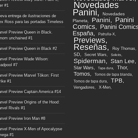
Novedades
ger #1
Panini
Novedades
eva entrega de ilustraciones de
Panini
Panini
Planeta
ex Ross para las portadas Timeless
Comics
Panini Comic
rvel Preview Queen in Black.
España
Patrulla-X
nom unchained #1
Previews
Reseñas
rvel Preview Queen in Black #2
Roy Thomas
SD
Secret Wars
Solicits
rvel Preview Wade Wilson:
Spiderman
Stan Lee
adpool #7
Thor
Star Wars
Tapa dura
Tomos
Tomos de tapa blanda
rvel Preview Marvel Tôkon: First
TPB
rike #1
Tomos de tapa dura
Vengadores
X-Men
rvel Preview Captain America #14
rvel Preview Origins of the Hood:
rvel Rivals #1
rvel Preview Iron Man #8
rvel Preview X-Men of Apocalypse
mega #1