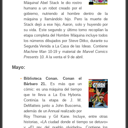
Máquina! Abel Stack le dio rostro
humano a un robot creado por el
gobierno, nutriendo al hombre dentro de la
máquina y llamándolo hijo. Pero la muerte de
Stack dejó a ese hijo, Aaron, solo y huyendo por
su vida. Este segundo y último tomo recopilan la
etapa completa del Hombre Máquina incluye todos
los números dibujados por Steve Ditko, durante su
Segunda Venida a La Casa de las Ideas. Contiene
Machine Man
10-19 y material de
Marvel Comics
Presents
10. A la venta el 9 de abril.
Mayo:
Biblioteca Conan. Conan el
Bárbaro 21.
. Es más que un
cómic: es una máquina del tiempo
que te lleva a La Era Hyboria.
Continúa la etapa de J. M.
DeMatteis junto a John Buscema,
además de un Annual realizado por
Roy Thomas y Gil Kane. Incluye, entre otras
historias, «LA ciudad donde el tiempo se detuvo»
y «El rey del pueblo olvidado». Contiene los