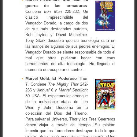
guerra de las armaduras
.
Contiene
Iron Man
225-232. Un
clásico imprescindible del
Vengador Dorado, a cargo de dos
de sus más destacados autores,
Bob Layton y David Michelinie.
Tony Stark descubre que su tecnología está en
las manos de algunos de sus peores enemigos. El
Vengador Dorado se siente responsable de todo el
mal que otros pudieran hacer con esas
herramientas de alta tecnología. Ha llegado el
momento de recuperar el control.
Marvel Gold. El Poderoso Thor
7
. Contiene
The Mighty Thor
242-
266 y
Annual
6 y
Marvel Spotlight
30 USA. El espectacular arranque
de la inolvidable etapa de Len
Wein y John Buscema en la
colección del Dios del Trueno.
Para salvar el Universo, Thor y los Tres Guerreros
deben viajar a través del tiempo. Su misión:
impedir que los Torcedores destruyan todo lo que
existe. Pero ¿qué ocurriría si fracasaran? ¿Qué