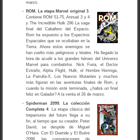
marzo.
ROM. La etapa Marvel original 3
.
Contiene ROM 51-75, Annual 3 y 4
y The Incredible Hulk 296 La saga
final del Caballero del Espacio.
Rom ha expuesto a los Espectros
Espaciales que se ocultaban en la
Tierra. Ahora estos enemigos se
han vuelto más peligrosos y letales. Ha llegado la
hora de acudir a los grandes héroes del Universo
Marvel para combatirlos. Nick Furia, el Doctor
Extraño, Alpha Flight, Hulk, el Hombre Hormiga,
La Patrulla-X, Los Nuevos Mutantes y muchos
más figuran en las aventuras finales de Rom, y
cuando la misión esté terminada, ¿habrá un final
feliz en Galador? A la venta el 26 de marzo.
Spiderman 2099. La colección
Completa 4
. La etapa clásica del
trepamuros del futuro llega a su
fin, al tiempo que su creador, Peter
David, se despide de Miguel
O’Hara. Con El Duende y El Buitre
2099, las conspiraciones de