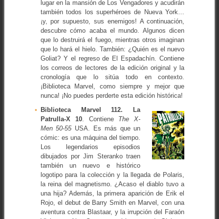
lugar en la mansión de Los Vengadores y acudirán
también todos los superhéroes de Nueva York…
¡y, por supuesto, sus enemigos! A continuación,
descubre cómo acaba el mundo. Algunos dicen
que lo destruirá el fuego, mientras otros imaginan
que lo hará el hielo. También: ¿Quién es el nuevo
Goliat? Y el regreso de El Espadachín. Contiene
los correos de lectores de la edición original y la
cronología que lo sitúa todo en contexto.
¡Biblioteca Marvel, como siempre y mejor que
nunca! ¡No puedes perderte esta edición histórica!
Biblioteca Marvel 112. La
Patrulla-X 10
. Contiene
The X-
Men 50-55
USA. Es más que un
cómic: es una máquina del tiempo.
Los legendarios episodios
dibujados por Jim Steranko traen
también un nuevo e histórico
logotipo para la colección y la llegada de Polaris,
la reina del magnetismo. ¿Acaso el diablo tuvo a
una hija? Además, la primera aparición de Erik el
Rojo, el debut de Barry Smith en Marvel, con una
aventura contra Blastaar, y la irrupción del Faraón