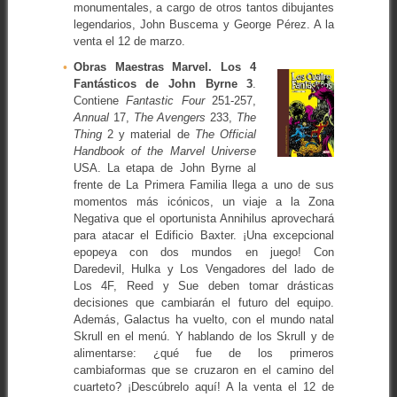
monumentales, a cargo de otros tantos dibujantes
legendarios, John Buscema y George Pérez. A la
venta el 12 de marzo.
Obras Maestras Marvel. Los 4
Fantásticos de John Byrne 3
.
Contiene
Fantastic Four
251-257,
Annual
17,
The Avengers
233,
The
Thing
2 y material de
The Official
Handbook of the Marvel Universe
USA. La etapa de John Byrne al
frente de La Primera Familia llega a uno de sus
momentos más icónicos, un viaje a la Zona
Negativa que el oportunista Annihilus aprovechará
para atacar el Edificio Baxter. ¡Una excepcional
epopeya con dos mundos en juego! Con
Daredevil, Hulka y Los Vengadores del lado de
Los 4F, Reed y Sue deben tomar drásticas
decisiones que cambiarán el futuro del equipo.
Además, Galactus ha vuelto, con el mundo natal
Skrull en el menú. Y hablando de los Skrull y de
alimentarse: ¿qué fue de los primeros
cambiaformas que se cruzaron en el camino del
cuarteto? ¡Descúbrelo aquí! A la venta el 12 de