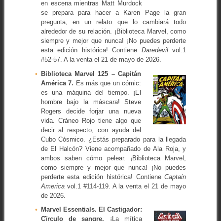
en escena mientras Matt Murdock
se prepara para hacer a Karen Page la gran
pregunta, en un relato que lo cambiará todo
alrededor de su relación. ¡Biblioteca Marvel, como
siempre y mejor que nunca! ¡No puedes perderte
esta edición histórica! Contiene
Daredevil
vol.1
#52-57. A la venta el 21 de mayo de 2026.
Biblioteca Marvel 125 – Capitán
América 7.
Es más que un cómic:
es una máquina del tiempo. ¡El
hombre bajo la máscara! Steve
Rogers decide forjar una nueva
vida. Cráneo Rojo tiene algo que
decir al respecto, con ayuda del
Cubo Cósmico. ¿Estás preparado para la llegada
de El Halcón? Viene acompañado de Ala Roja, y
ambos saben cómo pelear. ¡Biblioteca Marvel,
como siempre y mejor que nunca! ¡No puedes
perderte esta edición histórica! Contiene
Captain
America
vol.1 #114-119. A la venta el 21 de mayo
de 2026.
Marvel Essentials. El Castigador:
Cïrculo de sangre.
¡La mítica