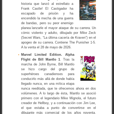
historia que lanzó al estrellato a
Frank Castle! El Castigador ha
escapado de prisión y ha
encendido la mecha de una guerra
de bandas, pero su peor enemigo
planea lanzarle el mayor ataque de su carrera. Un
cómic violento y adulto, dibujado por Mike Zeck
(Secret Wars, “La última cacería de Kraven”) en el
apogeo de su carrera. Contiene The Punisher 1-5.
A la venta el 28 de mayo de 2026.
Marvel Limited Edition. Alpha
Flight de Bill Mantlo 1
. Tras la
marcha de John Byrne, Bill Mantlo
se hizo cargo del grupo de
superhéroes canadienses para
conducirlo más allá de donde había
llegado nunca, en una mítica etapa
nunca reeditada, que te ofrecemos ahora en dos
volúmenes. A lo largo de ésta, Mantlo se asoció
primero con el legendario Mike Mignola, el futuro
creador de Hellboy, y a continuación con Jim Lee,
el que estaba a punto de convertirse en el
dibujante más comercial de los años noventa.