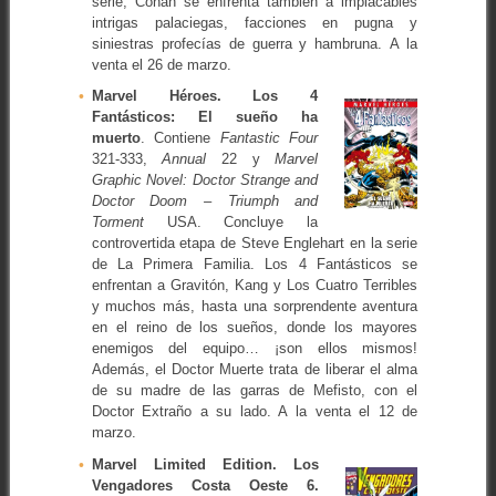
serie, Conan se enfrenta también a implacables
intrigas palaciegas, facciones en pugna y
siniestras profecías de guerra y hambruna. A la
venta el 26 de marzo.
Marvel Héroes. Los 4
Fantásticos: El sueño ha
muerto
. Contiene
Fantastic Four
321-333,
Annual
22 y
Marvel
Graphic Novel: Doctor Strange and
Doctor Doom – Triumph and
Torment
USA. Concluye la
controvertida etapa de Steve Englehart en la serie
de La Primera Familia. Los 4 Fantásticos se
enfrentan a Gravitón, Kang y Los Cuatro Terribles
y muchos más, hasta una sorprendente aventura
en el reino de los sueños, donde los mayores
enemigos del equipo… ¡son ellos mismos!
Además, el Doctor Muerte trata de liberar el alma
de su madre de las garras de Mefisto, con el
Doctor Extraño a su lado. A la venta el 12 de
marzo.
Marvel Limited Edition. Los
Vengadores Costa Oeste 6.