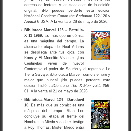
correos de lectores y las secciones de la edición
original. ¡No puedes perderte esta edición
histórica! Contiene
Conan the Barbarian
122-126 y
Annual
6 USA. A la venta el 28 de mayo de 2026.
Biblioteca Marvel 123 – Patrulla-
X 11 1969.
Es más que un cómic:
es una máquina del tiempo. La
alucinante etapa de Neal Adams
se despliega ante tus ojos, con
Kaos y El Monolito Viviente. ¡Los
Centinelas viven de nuevo!
Contempla el poder de Saurón y el regreso a La
Tierra Salvaje. ¡Biblioteca Marvel, como siempre y
mejor que nunca! ¡No puedes perderte esta
edición histórica!Contiene
The X-Men
vol.1 #56-
61. A la venta el 21 de mayo de 2026.
Biblioteca Marvel 124 – Daredevil
10.
Es más que un cómic: es una
máquina del tiempo. Stan Lee
concluye su etapa al frente del
Hombre sin Miedo y cede el testigo
a Roy Thomas. Mister Miedo entra