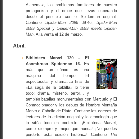
Alchemax, los problemas familiares de nuestro
protagonista y el cruce que llevas esperando
desde el principio: con el Spiderman original.
Contiene
Spider-Man 2099
39-46,
Spider-Man
2099 Special
y
Spider-Man 2099 meets Spider-
Man
. A la venta el 12 de marzo.
Abril:
Biblioteca Marvel 120 – El
Asombroso Spiderman 16.
Es
más que un cómic: es una
máquina del tiempo. El
espectacular y dramático final de
«La saga de la tablilla» lo tiene
todo: drama, misterio, terror… y
también batallas monumentales con Mercurio y El
Conmocionador y los debuts de Hombre Montaña
Marko o Cabello de Plata. Contiene los correos de
lectores de la edición original y la cronología que
lo sitúa todo en contexto. ¡Biblioteca Marvel,
como siempre y mejor que nunca! ¡No puedes
perderte esta edición histórica! Contiene
The