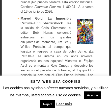
nunca! ¡No puedes perderte esta edición histórica!
Contiene
Fantastic Four
vol.1 #89-94.. A la venta
el 18 de junio de 2026.
Marvel Gold. La Imposible
Patrulla-X 13: Shattershock
. Tras
la salida de Chris Claremont, el
editor Bob Harras concentró
esfuerzos en los grandes
dibujantes del momento, Jim Lee y
Whilce Portacio, al tiempo que
lograba el regreso a casa de John Byrne. ¡La
Patrulla-X se interna en los años noventa,
organizada en dos equipos! Mientras el Equipo
Azul se enfrenta a Rojo Omega y descubre los
secretos del pasado de Lobezno, el Equipo Oro
negocia la paz con el Club Fuego Infernal. Los
Centinelas no están invitados a la fiesta, pero todo
ESTA WEB USA COOKIES
cambiará cuando irrumpan. Desde el futuro llega el
Las cookies nos ayudan a ofrecer nuestros servicios, y al utilizar
hombre llamado Bishop, nacido para idolatrar a La
Patrulla-X… y que ahora se convertirá en uno de
los mismos, usted acepta el uso de cookies.
Aceptar
ellos. Y también: el Motorista Fantasma echa una
mano ardiente ante el regreso de El Nido y te
Leer más
Reject
ofrecemos la primera gran saga con los dos