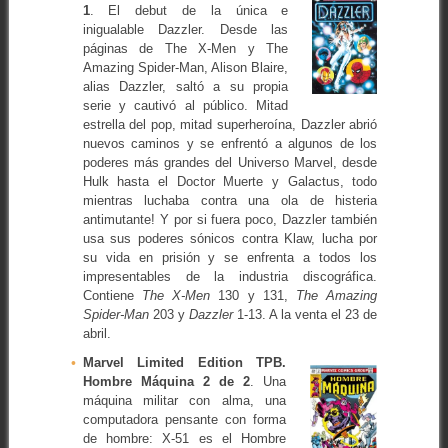
1
. El debut de la única e
inigualable Dazzler. Desde las
páginas de The X-Men y The
Amazing Spider-Man, Alison Blaire,
alias Dazzler, saltó a su propia
serie y cautivó al público. Mitad
estrella del pop, mitad superheroína, Dazzler abrió
nuevos caminos y se enfrentó a algunos de los
poderes más grandes del Universo Marvel, desde
Hulk hasta el Doctor Muerte y Galactus, todo
mientras luchaba contra una ola de histeria
antimutante! Y por si fuera poco, Dazzler también
usa sus poderes sónicos contra Klaw, lucha por
su vida en prisión y se enfrenta a todos los
impresentables de la industria discográfica.
Contiene
The X-Men
130 y 131,
The Amazing
Spider-Man
203 y
Dazzler
1-13. A la venta el 23 de
abril.
Marvel Limited Edition TPB.
Hombre Máquina 2 de 2
. Una
máquina militar con alma, una
computadora pensante con forma
de hombre: X-51 es el Hombre