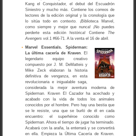
Kang el Conquistador, el debut del Escuadrón
Siniestro y mucho más. Contiene los correos de
lectores de la edición original y la cronología que
lo sitúa todo en contexto. ¡Biblioteca Marvel,
como siempre y mejor que nunca! ¡No puedes
perderte esta edición histórica! Contiene
The
Avengers
vol.1 #66-71. A la venta el 16 de abril.
Marvel Essentials. Spiderman:
La última cacería de Kraven
. El
legendario equipo creativo
compuesto por J. M. DeMatteis y
Mike Zeck elaboran la historia
definitiva de venganza, en esta
revolucionaria e inigualable saga,
considerada la mejor aventura moderna de
Spiderman. Kraven El Cazador ha acechado y
acabado con la vida de todos los animales
conocidos por el hombre. Pero hay una bestia que
se le resiste, una que se burló de él en cada
encuentro: el superhéroe conocido como
Spiderman. Ahora el tiempo de jugar ha terminado.
Acabará con la araña, la enterrará y se convertirá
en ella. Empieza la Última Cacería de Kraven.