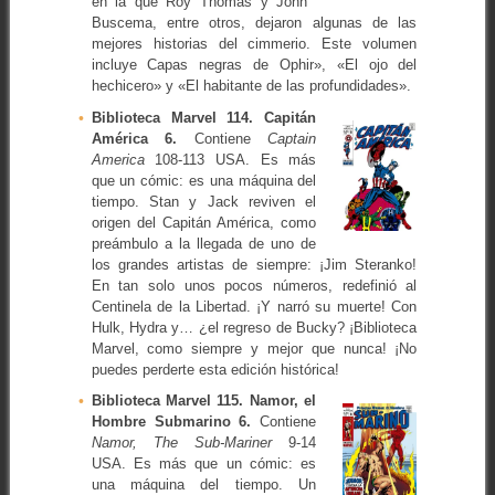
en la que Roy Thomas y John
Buscema, entre otros, dejaron algunas de las
mejores historias del cimmerio. Este volumen
incluye Capas negras de Ophir», «El ojo del
hechicero» y «El habitante de las profundidades».
Biblioteca Marvel 114. Capitán
América 6.
Contiene
Captain
America
108-113 USA. Es más
que un cómic: es una máquina del
tiempo. Stan y Jack reviven el
origen del Capitán América, como
preámbulo a la llegada de uno de
los grandes artistas de siempre: ¡Jim Steranko!
En tan solo unos pocos números, redefinió al
Centinela de la Libertad. ¡Y narró su muerte! Con
Hulk, Hydra y… ¿el regreso de Bucky? ¡Biblioteca
Marvel, como siempre y mejor que nunca! ¡No
puedes perderte esta edición histórica!
Biblioteca Marvel 115. Namor, el
Hombre Submarino 6.
Contiene
Namor, The Sub-Mariner
9-14
USA. Es más que un cómic: es
una máquina del tiempo. Un