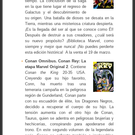
tiempo. La conclusión de la saga
en la que tiene lugar el regreso de
Galactus y el descubrimiento de
su origen. Una batalla de dioses se desata en la
Tierra, mientras una misteriosa criatura despierta.
¡Es la llegada del ser al que se conoce como Él!
Después de destruir a sus creadores, ¿cuál será
su nuevo propósito? ¡Biblioteca Marvel, como
siempre y mejor que nunca! ¡No puedes perderte
esta edición histórica! A la venta el 19 de marzo.
Conan Omnibus. Conan Rey: La
etapa Marvel Original 2
. Contiene
Conan the King
20-35 USA.
Creyendo que su hijo favorito,
Conn, ha muerto tras una
temeraria campaña en la peligrosa
región de Gunderland, Conan parte
con su escuadrón de élite, los Dragones Negros,
decidido a recuperar el cuerpo de su hijo. La
tensión aumenta con el otro hijo de Conan,
Taurus, quien se adentra en peligrosas brujerías y
hechicerías, conspirando para apoderarse del
trono. En este segundo volumen de la legendaria