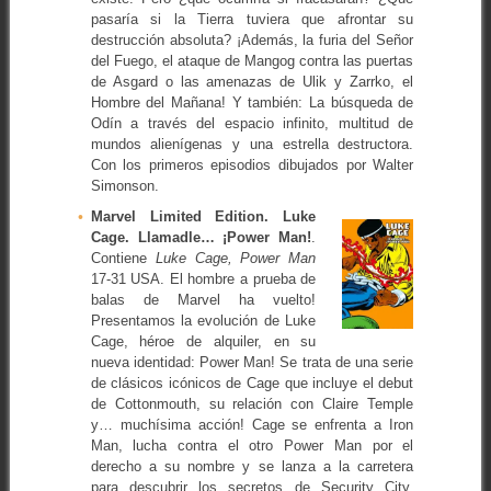
pasaría si la Tierra tuviera que afrontar su
destrucción absoluta? ¡Además, la furia del Señor
del Fuego, el ataque de Mangog contra las puertas
de Asgard o las amenazas de Ulik y Zarrko, el
Hombre del Mañana! Y también: La búsqueda de
Odín a través del espacio infinito, multitud de
mundos alienígenas y una estrella destructora.
Con los primeros episodios dibujados por Walter
Simonson.
Marvel Limited Edition. Luke
Cage. Llamadle… ¡Power Man!
.
Contiene
Luke Cage, Power Man
17-31 USA. El hombre a prueba de
balas de Marvel ha vuelto!
Presentamos la evolución de Luke
Cage, héroe de alquiler, en su
nueva identidad: Power Man! Se trata de una serie
de clásicos icónicos de Cage que incluye el debut
de Cottonmouth, su relación con Claire Temple
y… muchísima acción! Cage se enfrenta a Iron
Man, lucha contra el otro Power Man por el
derecho a su nombre y se lanza a la carretera
para descubrir los secretos de Security City.