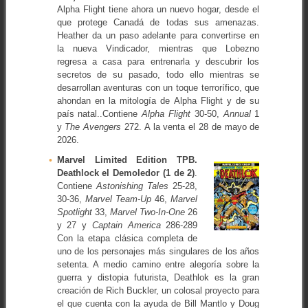
Alpha Flight tiene ahora un nuevo hogar, desde el
que protege Canadá de todas sus amenazas.
Heather da un paso adelante para convertirse en
la nueva Vindicador, mientras que Lobezno
regresa a casa para entrenarla y descubrir los
secretos de su pasado, todo ello mientras se
desarrollan aventuras con un toque terrorífico, que
ahondan en la mitología de Alpha Flight y de su
país natal..Contiene
Alpha Flight
30-50,
Annual
1
y
The Avengers
272. A la venta el 28 de mayo de
2026.
Marvel Limited Edition TPB.
Deathlock el Demoledor (1 de 2)
.
Contiene
Astonishing Tales
25-28,
30-36,
Marvel Team-Up
46,
Marvel
Spotlight
33,
Marvel Two-In-One
26
y 27 y
Captain America
286-289
Con la etapa clásica completa de
uno de los personajes más singulares de los años
setenta. A medio camino entre alegoría sobre la
guerra y distopia futurista, Deathlok es la gran
creación de Rich Buckler, un colosal proyecto para
el que cuenta con la ayuda de Bill Mantlo y Doug