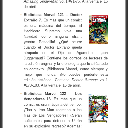
Amazing Spider-Man
vol.1 #71-76. A la venta el 16
de abril.
Biblioteca Marvel 121 –
Doctor
Extraño 7.
Es más que un cómic:
es una máquina del tiempo. El
Hechicero Supremo vive una
Navidad como ninguna otra…
¡contra Pesadilla! ¿Qué ocurre
cuando el Doctor Extraño queda
atrapado en el Ojo de Agamotto… ¡con
Juggernaut!? Contiene los correos de lectores de
la edición original y la cronología que lo sitúa todo
en contexto. ¡Biblioteca Marvel, como siempre y
mejor que nunca! ¡No puedes perderte esta
edición histórica! Contiene
Doctor Strange
vol.1
#178-183. A la venta el 16 de abril.
Biblioteca Marvel 122 –
Los
Vengadores 13.
Es más que un
cómic: es una máquina del tiempo.
¡Thor y Iron Man regresan a las
filas de Los Vengadores! ¿Serán
suficientes para detener a Ultrón
en su explosivo regreso? Además: