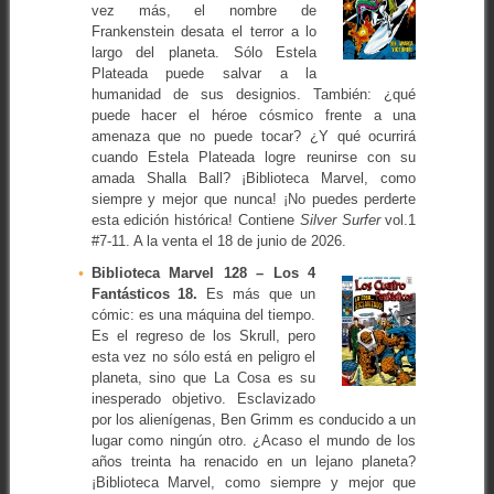
vez más, el nombre de
Frankenstein desata el terror a lo
largo del planeta. Sólo Estela
Plateada puede salvar a la
humanidad de sus designios. También: ¿qué
puede hacer el héroe cósmico frente a una
amenaza que no puede tocar? ¿Y qué ocurrirá
cuando Estela Plateada logre reunirse con su
amada Shalla Ball? ¡Biblioteca Marvel, como
siempre y mejor que nunca! ¡No puedes perderte
esta edición histórica! Contiene
Silver Surfer
vol.1
#7-11. A la venta el 18 de junio de 2026.
Biblioteca Marvel 128 – Los 4
Fantásticos 18.
Es más que un
cómic: es una máquina del tiempo.
Es el regreso de los Skrull, pero
esta vez no sólo está en peligro el
planeta, sino que La Cosa es su
inesperado objetivo. Esclavizado
por los alienígenas, Ben Grimm es conducido a un
lugar como ningún otro. ¿Acaso el mundo de los
años treinta ha renacido en un lejano planeta?
¡Biblioteca Marvel, como siempre y mejor que