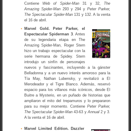
Contiene
Web of Spider-Man
31 y 32,
The
Amazing Spider-Man
293 y 294 y
Peter Parker,
The Spectacular Spider-Man
131 y 132. A la venta
el 16 de abril.
Marvel Gold. Peter Parker, el
Espectacular Spiderman 3
. Antes
de su legendaria etapa en The
Amazing Spider-Man, Roger Stern
hizo un trabajo espectacular con la
serie hermana de Spidey. Stern
introdujo un sinfín de personajes
nuevos y fascinantes, incluyendo a la gánster
Belladonna y a un nuevo interés amoroso para la
Tía May, Nathan Lubensky, y revitalizó a El
Merodeador y el Tigre Blanco. Además, reservó
espacio para los villanos más icónicos, desde El
Buitre a Mysterio, en un puñado de historias que
ampliaron el mito del trepamuros y lo prepararon
para su mejor momento. Contiene
Peter Parker,
The Spectacular Spider-Man
43-63 y
Annual
2 y 3.
A la venta el 16 de abril.
Marvel Limited Edition. Dazzler