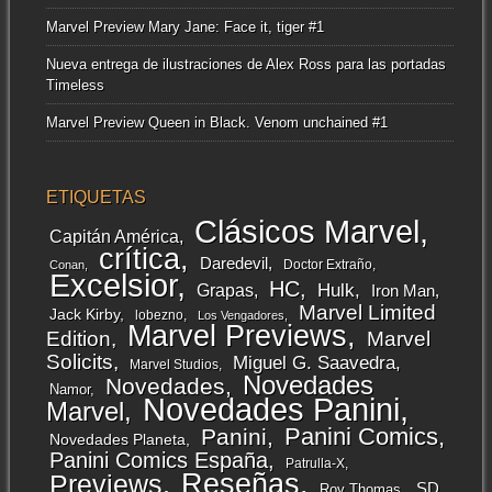
Marvel Preview Mary Jane: Face it, tiger #1
Nueva entrega de ilustraciones de Alex Ross para las portadas
Timeless
Marvel Preview Queen in Black. Venom unchained #1
ETIQUETAS
Clásicos Marvel
Capitán América
crítica
Daredevil
Doctor Extraño
Conan
Excelsior
HC
Grapas
Hulk
Iron Man
Marvel Limited
Jack Kirby
lobezno
Los Vengadores
Marvel Previews
Edition
Marvel
Solicits
Miguel G. Saavedra
Marvel Studios
Novedades
Novedades
Namor
Novedades Panini
Marvel
Panini Comics
Panini
Novedades Planeta
Panini Comics España
Patrulla-X
Reseñas
Previews
SD
Roy Thomas