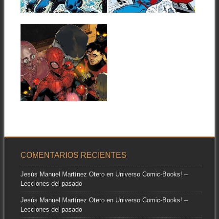
▶
▶
1978)
A principios de los 70
Spiderman ya era
El anterior tomo recopilatorio
indiscutiblemente el
de The Amazing Spider-Man
personaje...
ponía colofón a...
13.11.14
SPIDER-MAN &
THE X-MEN #1
LLEVA AL
TREPAMUROS AL
AULA EN
DICIEMBRE
▶
Este mes de diciembre, el
nuevo miembro de la Escuela
Superior...
COMENTARIOS RECIENTES
Jesús Manuel Martínez Otero
en
Universo Comic-Books! –
Lecciones del pasado
Jesús Manuel Martínez Otero
en
Universo Comic-Books! –
Lecciones del pasado