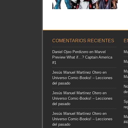
▶
COMENTARIOS RECIENTES
E
Daniel Ojeo Perdizero
en
Marvel
Ma
Preview What if…? Captain America
Ma
#1
Ma
Jesús Manuel Martínez Otero
en
Ma
Universo Comic-Books! – Lecciones
del pasado
No
de
Jesús Manuel Martínez Otero
en
Universo Comic-Books! – Lecciones
Sp
del pasado
re
Jesús Manuel Martínez Otero
en
Ma
Universo Comic-Books! – Lecciones
#4
del pasado