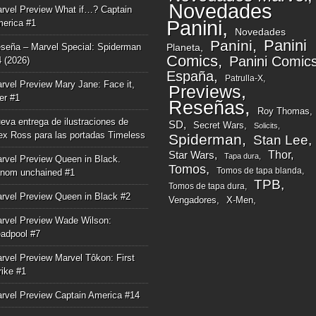
Novedades
rvel Preview What if…? Captain
Panini
erica #1
Novedades
Panini
Panini
seña – Marvel Special: Spiderman
Planeta
Comics
Panini Comic
4 (2026)
España
Patrulla-X
rvel Preview Mary Jane: Face it,
Previews
ger #1
Reseñas
Roy Thomas
eva entrega de ilustraciones de
SD
Secret Wars
Solicits
ex Ross para las portadas Timeless
Spiderman
Stan Lee
Thor
Star Wars
Tapa dura
rvel Preview Queen in Black.
Tomos
Tomos de tapa blanda
nom unchained #1
TPB
Tomos de tapa dura
rvel Preview Queen in Black #2
Vengadores
X-Men
rvel Preview Wade Wilson:
adpool #7
rvel Preview Marvel Tôkon: First
rike #1
rvel Preview Captain America #14