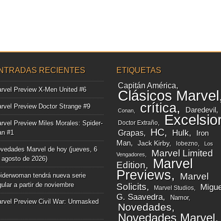
NTRADAS RECIENTES
ETIQUETAS
Capitán América
rvel Preview X-Men United #6
Clásicos Marvel
crítica
rvel Preview Doctor Strange #9
Daredevil
Conan
Excelsio
rvel Preview Miles Morales: Spider-
Doctor Extraño
HC
Grapas
Hulk
n #1
Iron
Man
Jack Kirby
lobezno
Los
vedades Marvel de hoy (jueves, 6
Marvel Limited
Vengadores
 agosto de 2026)
Marvel
Edition
Previews
Marvel
iderwoman tendrá nueva serie
gular a partir de noviembre
Solicits
Migue
Marvel Studios
G. Saavedra
Namor
rvel Preview Civil War: Unmasked
Novedades
Novedades Marvel