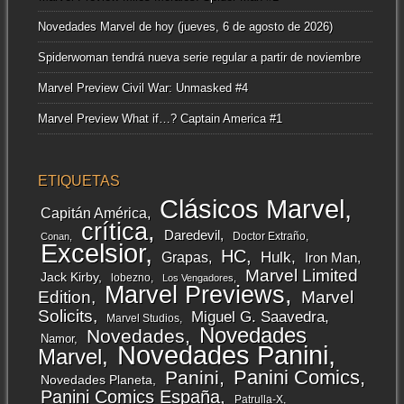
Novedades Marvel de hoy (jueves, 6 de agosto de 2026)
Spiderwoman tendrá nueva serie regular a partir de noviembre
Marvel Preview Civil War: Unmasked #4
Marvel Preview What if…? Captain America #1
ETIQUETAS
Clásicos Marvel
Capitán América
crítica
Daredevil
Doctor Extraño
Conan
Excelsior
HC
Grapas
Hulk
Iron Man
Marvel Limited
Jack Kirby
lobezno
Los Vengadores
Marvel Previews
Edition
Marvel
Solicits
Miguel G. Saavedra
Marvel Studios
Novedades
Novedades
Namor
Novedades Panini
Marvel
Panini Comics
Panini
Novedades Planeta
Panini Comics España
Patrulla-X